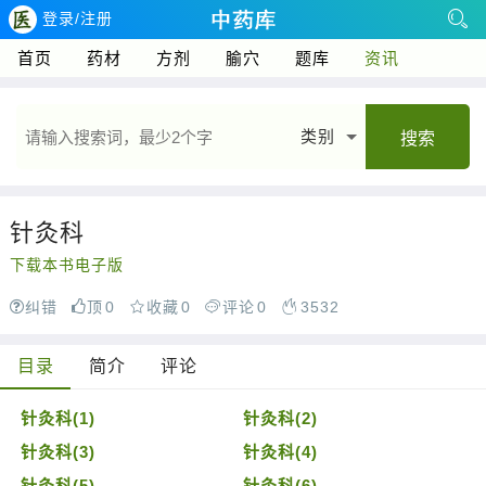
登录/注册
首页
药材
方剂
腧穴
题库
资讯
类别
搜索
针灸科
下载本书电子版
纠错
顶
0
收藏
0
评论
0
3532
目录
简介
评论
针灸科(1)
针灸科(2)
针灸科(3)
针灸科(4)
针灸科(5)
针灸科(6)