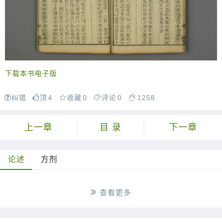
下载本书电子版
纠错
顶
4
收藏
0
评论
0
1258
上一章
目 录
下一章
论述
方剂
查看更多