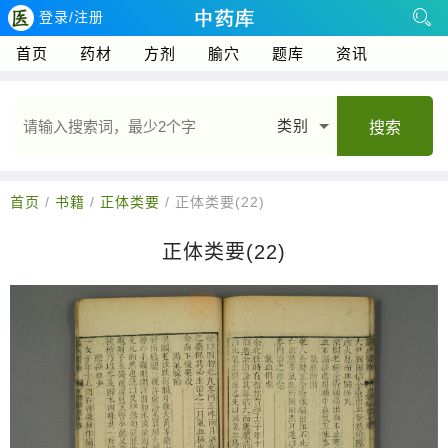
登录/注册
首页
药材
方剂
腧穴
题库
资讯
类别
搜索
首页
/
书籍
/
正体类要
/ 正体类要(22)
正体类要(22)