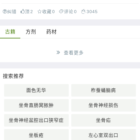
纠错
顶
2
收藏
0
评论
0
3045
古籍
方剂
药材
查看更多
搜索推荐
面色无华
柞蚕蛹脑病
坐骨直肠窝脓肿
坐骨神经损伤
坐骨神经盆腔出口狭窄症
坐骨疝
坐板疮
左心室双出口