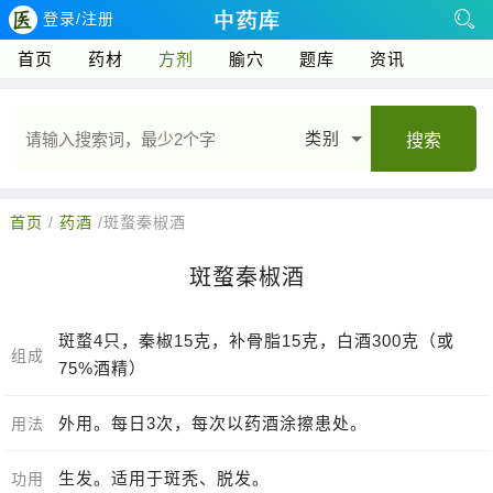
登录/注册
首页
药材
方剂
腧穴
题库
资讯
类别
搜索
首页
/
药酒
/斑蝥秦椒酒
斑蝥秦椒酒
斑蝥4只，秦椒15克，补骨脂15克，白酒300克（或
组成
75%酒精）
外用。每日3次，每次以药酒涂擦患处。
用法
生发。适用于斑秃、脱发。
功用