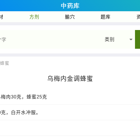
材
方剂
腧穴
题库
类别
调蜂蜜
乌梅内金调蜂蜜
乌梅肉30克，蜂蜜25克
0克，白开水冲服。