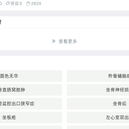
0
评论
0
2820
材
查看更多
面色无华
柞蚕蛹脑
骨直肠窝脓肿
坐骨神经损
经盆腔出口狭窄症
坐骨疝
坐板疮
左心室双出