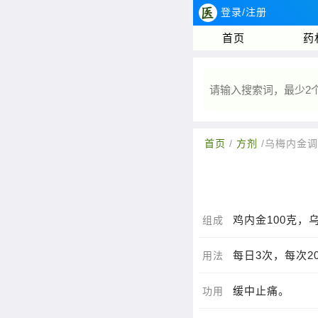
登录/注册
首页
药
首页
/
方剂
/乌梅内金
鸡内金100克，
组成
每日3次，每次2
用法
缓中止痛。
功用