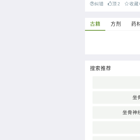
纠错
顶
2
收藏
古籍
方剂
药
搜索推荐
坐
坐骨神