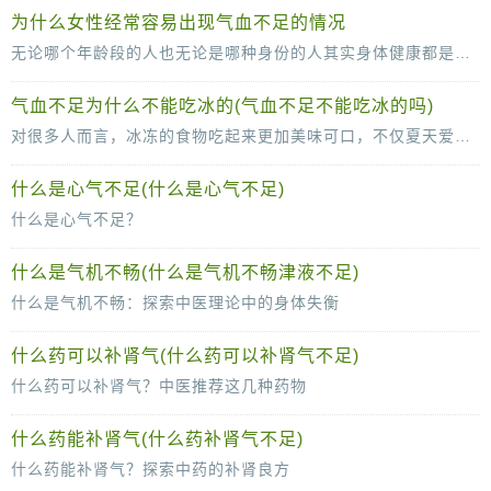
在中医理论中，“中气”指的是脾胃之气，它关乎着人体的消化吸收、能量生成以及免疫防御等功能。当中气不足时，人们常常会感到食欲不振、容易疲劳、气短懒
为什么女性经常容易出现气血不足的情况
无论哪个年龄段的人也无论是哪种身份的人其实身体健康都是最重要的只有有一个健康的身体才能够去做很多的事情，通常相比较于男性而言女性会更加注重自己身体的保养但是很多女
气血不足为什么不能吃冰的(气血不足不能吃冰的吗)
对很多人而言，冰冻的食物吃起来更加美味可口，不仅夏天爱喝冷饮爱吃雪糕，即便是秋冬，打火锅的时候也最好配上冰冻的饮料。然而，这对气血不足的人来说却是大忌。为什么气血不足的人
什么是心气不足(什么是心气不足)
什么是心气不足？
在中医理论中，“心气不足”是一个常见的概念，它描述了心脏功能的一种虚弱状态。心气，简单来说，就是心脏所应具备的正常生理功能和活力。当心气不足时，心脏的功能
什么是气机不畅(什么是气机不畅津液不足)
什么是气机不畅：探索中医理论中的身体失衡
在中医理论中，气机不畅是一个核心概念，它描述了人体内部气血流通的不顺畅状态。本文将深入探讨气机不畅的含义、原因及其对人体健康
什么药可以补肾气(什么药可以补肾气不足)
什么药可以补肾气？中医推荐这几种药物
在现代生活中，由于工作压力、生活节奏等原因，很多人常常感到肾气不足，出现腰膝酸软、头晕耳鸣、夜尿频繁等症状。那么，什么药可以补肾气呢？
什么药能补肾气(什么药补肾气不足)
什么药能补肾气？探索中药的补肾良方