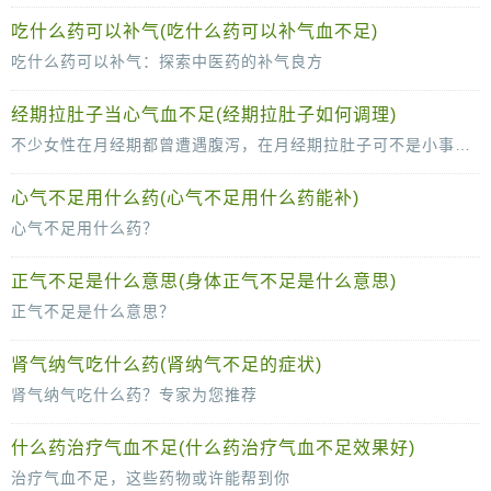
肾气不足是中医常见的一种身体状况，可能导致腰膝酸软、头晕耳鸣、夜尿频繁等症状。为了改善这些症状，许多人选择中药来补肾气。那么，哪些中
吃什么药可以补气(吃什么药可以补气血不足)
吃什么药可以补气：探索中医药的补气良方
在中医药理论中，气是维持人体生命活动的基本物质。当身体出现气虚时，人们往往会感到疲乏无力、精神不振。那么，吃什么药可以补气呢？本文
经期拉肚子当心气血不足(经期拉肚子如何调理)
不少女性在月经期都曾遭遇腹泻，在月经期拉肚子可不是小事，不要忽视这个问题，月经期拉肚子的罪魁祸首是气血不足。经期腹泻容易引起营养不良，抵抗力下降，长期拉肚子还不利于怀孕。
心气不足用什么药(心气不足用什么药能补)
心气不足用什么药？
心气不足是中医常见的一种证候，主要表现为心悸、气短、乏力、头晕等症状。那么，心气不足用什么药呢？
正气不足是什么意思(身体正气不足是什么意思)
在中医理论中，心气不足多与心阳不足、心血不足等因素有关
正气不足是什么意思？
“正气不足”是中医理论中的一个重要概念，它描述的是人体内部生命能量的低下或失衡状态。正气，又称为“元气”、“生命之气”，是人体生命活动的原动力，具有
肾气纳气吃什么药(肾纳气不足的症状)
肾气纳气吃什么药？专家为您推荐
肾气纳气是中医理论中的重要概念，与人的呼吸、免疫、生殖等多个方面密切相关。当肾气不足时，人们可能会出现气短、乏力、腰膝酸软等症状。那么，
什么药治疗气血不足(什么药治疗气血不足效果好)
治疗气血不足，这些药物或许能帮到你