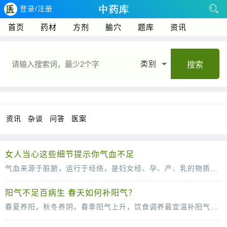
登录/注册
首页
药材
方剂
腧穴
题库
资讯
类别
搜索
资讯
杂谈
问答
医案
女人当心这些细节提示你气血不足
气血来源于脏腑，运行于经络，是妇女经、孕、产、乳的物质基础。气为血之帅，血为气之母，两者是相互协调，相互为用的。女人若气血调畅，则五脏安和，冲任通盛，经孕正常。然而女性由于经、
阳气不足百病生 春天如何补阳气？
春夏养阳，秋冬养阴。春季阳气上升，饮食调养最宜温补阳气，那在春天怎么补阳气呢？春天阴消阳长，养生可多吃一些温补阳气的食物，以及春天的时令蔬菜，有助于提升阳气。例如多吃些核桃、