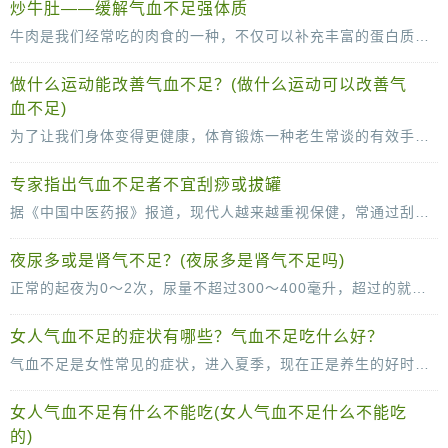
炒牛肚——缓解气血不足强体质
牛肉是我们经常吃的肉食的一种，不仅可以补充丰富的蛋白质和钙质，而且还能强健体质。牛肚也是我们经常吃的一种食材，是牛的胃部，口感好，营养多，牛肚的吃法也是比较多的，来看看炒牛肚
做什么运动能改善气血不足？(做什么运动可以改善气
血不足)
为了让我们身体变得更健康，体育锻炼一种老生常谈的有效手段。对于改善气血不足，运动也能起到相关的积极作用吗？中医传统的穴位按摩又能不能改善气血不足？广东省第二中医院副主任
专家指出气血不足者不宜刮痧或拔罐
据《中国中医药报》报道，现代人越来越重视保健，常通过刮痧、拔罐等方式调理身体。不过中医提醒，选择上述方式保健前，先要弄清个*质是否适合。刮痧、拔罐等传统中医治疗方法，都有
夜尿多或是肾气不足？(夜尿多是肾气不足吗)
正常的起夜为0～2次，尿量不超过300～400毫升，超过的就属于夜尿多。每晚起夜上厕所4、5次，弄得晚上睡不踏实，白天没精神，临床上这种现象是比较常见的，也是比较困扰的。夜尿多在一定程度
女人气血不足的症状有哪些？气血不足吃什么好？
气血不足是女性常见的症状，进入夏季，现在正是养生的好时节，同时也是女人补养气血的好时节。气血对女性的重要性毋庸置疑，补气血也是十分重要的。那么，女人气血不足的症状有哪些？气
女人气血不足有什么不能吃(女人气血不足什么不能吃
的)