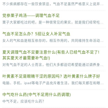
不少疾病都存在一些饮食禁忌，气血不足虽然严格意义上说并不是疾病，但要想改善气血不足的情况，相关人士在饮食上还是要多加注意。到底气血不足的人有什么食物不能吃？广东省第二中
党参栗子鸡汤——调理气血不足
栗子大家都吃过的吧，是一种很常见的果实，就是我们经常吃的板栗，一般到了秋冬的季节，板栗成熟，糖炒板栗卖的最火了。栗子的营养价值高，可以有滋补气血的作用，而且还可以煲汤哦，来看看
气血不足怎么办？5招让女人补足气血
女人的气和血是相互依存的，相互作用的，共同维持生命活动的。对于女人来说，气血充足是非常重要的，它直接关乎着女性的容貌，甚至还与健康密切相关。如果人体的气血不足则会导致脏腑
夏天调理气血不足要注意什么(有些人已经气血不足了!
其实夏天才最需要补气血!)
对有气血不足的人士而言，他们大多都迫切希望能通过调养身体改善这样的情况。中医养生在不同季节有不同的侧重点，调理气血不足是否也是如此？为解答网友的相关疑问，家庭医生在线采
叶黄素不足是眼睛干涩的原因吗? 选叶黄素什么牌子好
电脑、手机、ipad等电子产品充斥着生活，我们每天都在和眼睛近距离接触，长时间过后，眼睛容易出现干涩的症状，令人感觉非常不舒服，为此你有了解过眼睛干涩的原因和缓解的办法吗?一
中气吃什么药(中气不足用什么药调理)
中气不足，应该吃什么药？