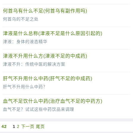
气血不足，是中医常见的一种证候，主要表现为面色苍白、四肢乏力、头晕目眩等症状。气血不足不仅影响身体健康，还可能引发各种疾病。那么，哪些
何首乌有什么不足(何首乌有副作用吗)
何首乌的不足之处
何首乌，作为一种历史悠久、备受推崇的中药材，被广大民众视为滋补养生的佳品。然而，正如任何事物都有其两面性一样，何首乌也存在一些不足之处。本文将探讨何首
津液是什么总称(津液不足是什么原因引起的)
津液：身体的液态精华
在中医理论中，津液是一个至关重要的概念。那么，津液究竟是什么呢？简而言之，津液是体内一切正常水液的总称，它包括了各脏腑组织器官的内在液体及其正常的分泌
津液不升用什么方(津液不足的中成药)
津液不升：传统中医的解决方案
在中医理论中，“津液”是指体内正常的水液，包括各脏腑、形体、官窍的内在液体及其正常的分泌物。当津液不能正常上升时，即出现“津液不升”的现象，
肝气不升用什么中药(肝气不足的中成药)
肝气不升用什么中药？
肝气不升，又称为肝气郁结，是中医常见的一种证候。它通常表现为情绪不畅、胸胁胀满、食欲不振等症状。对于肝气不升的治疗，中药有着丰富的选择。下面，我们将
血气不足饮什么中药(治疗血气不足的中药方)
血气不足？试试这些中药饮品来调理
在现代快节奏的生活中，很多人因工作繁忙、生活压力大，导致身体出现血气不足的情况。血气不足不仅会影响身体健康，还可能导致面色苍白、头晕乏
42
1
2
下一页
尾页