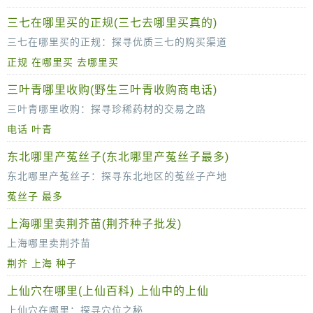
三七在哪里买的正规(三七去哪里买真的)
三七在哪里买的正规：探寻优质三七的购买渠道
正规
在哪里买
去哪里买
三七，作为一种珍贵的中药材，因其独特的药用价值和保健功能而备受青睐。然而，市场上的三七品质参差不齐，如何购买到正规、优质的三七
三叶青哪里收购(野生三叶青收购商电话)
三叶青哪里收购：探寻珍稀药材的交易之路
电话
叶青
三叶青，这一名字对于中药材爱好者来说并不陌生。作为一种具有独特药效的珍稀植物，三叶青在中医药领域有着广泛的应用。然而，由于其生长
东北哪里产菟丝子(东北哪里产菟丝子最多)
东北哪里产菟丝子：探寻东北地区的菟丝子产地
菟丝子
最多
菟丝子，作为一种重要的中药材，以其独特的药理作用和广泛的应用价值在中医药领域备受青睐。在东北地区，这片肥沃的土地上，菟丝子的生
上海哪里卖荆芥苗(荆芥种子批发)
上海哪里卖荆芥苗
荆芥
上海
种子
荆芥，作为一味具有悠久历史的中草药，因其独特的香气和药用价值，深受中医药界的青睐。而在繁华的上海，寻找荆芥苗的购买渠道，对于许多热爱中草药文化或从事相关
上仙穴在哪里(上仙百科) 上仙中的上仙
上仙穴在哪里：探寻穴位之秘