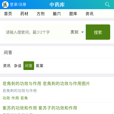
登录/注册
首页
药材
方剂
腧穴
题库
资讯
类别
搜索
问答
资讯
杂谈
问答
医案
皂角刺的功效与作用 皂角刺的功效与作用图片
皂角刺的功效与作用
功效
作用
皂角
紫苏的功效和作用 紫苏子的功效和作用
皂角刺是一种传统的中药材，主要来源于豆科植物皂荚的棘刺。它具有多种医疗功效和作用，主要包括以下几个方面：