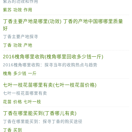
紫苏的功效和作用
紫苏
功效
作用
1. 消肿排脓
丁香主要产地是哪里(功效) 丁香的产地中国哪哪里质量
紫苏，又名桂荏、白苏、赤苏等，是一种常见的中草药，具有独特的芳香味道，同时也是一种营养价值较高的食材。以下是紫苏的一些主要功效和作用：
皂角刺性味辛、温，具有良好的
好
丁香主要产地探寻
1. 药用价值
丁香
功效
产地
丁香，这一古老而神秘的香料和药材，自古以来便因其独特的香气和药用价值备受人们青睐。丁香原产于东南亚的热带和亚热带地区，如今已在全球多地广泛种植。那么，
紫
2016槐角哪里收购(槐角哪里回收多少钱一斤)
2016槐角哪里收购：探寻当年的收购热点与趋势
槐角
多少钱
一斤
2016年，对于中药材市场而言，是一个充满机遇与挑战的年份。槐角，作为中药材中的佼佼者，其药用价值和市场需求一直备受关注。那么，在201
七叶一枝花苗哪里有卖(七叶一枝花苗价格)
七叶一枝花苗哪里有卖
花苗
价格
七叶一枝
七叶一枝花，这个富有诗意的名字，在中药材领域中有着不可忽视的地位。它不仅是中医药的珍贵药材，更是许多花卉爱好者的心头好。那么，七叶一枝花苗到底哪里
丁香在哪里能买到(丁香哪儿有卖)
丁香在哪里能买到：探寻丁香的购买途径
丁香
买到
丁香，作为一种历史悠久且香气独特的中药材，在中医领域有着广泛的应用。它不仅具有温中降逆、补肾助阳的功效，还是许多传统香料的主要成分