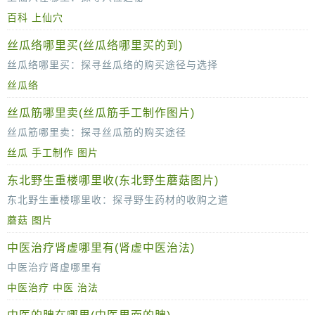
百科
上仙穴
在古老而神秘的中医理论中，穴位是人体经络系统上的特定点，被认为是气血运行的关键所在。其中，“上仙穴”这一名称，听起来便带有一种超凡脱俗的韵味，令
丝瓜络哪里买(丝瓜络哪里买的到)
丝瓜络哪里买：探寻丝瓜络的购买途径与选择
丝瓜络
丝瓜络，这一源自自然、经过精心加工的中药材与日常用品，近年来逐渐受到广大消费者的青睐。它不仅可以作为中药材用于治疗多种疾病，还
丝瓜筋哪里卖(丝瓜筋手工制作图片)
丝瓜筋哪里卖：探寻丝瓜筋的购买途径
丝瓜
手工制作
图片
丝瓜筋，这一看似普通却充满生活智慧的物品，近年来在烹饪和日常清洁中越来越受欢迎。那么，丝瓜筋到底在哪里可以购买到呢？本文将为您揭示丝瓜
东北野生重楼哪里收(东北野生蘑菇图片)
东北野生重楼哪里收：探寻野生药材的收购之道
蘑菇
图片
东北，这片广袤的土地，自古以来就是野生药材的宝库。其中，野生重楼以其独特的药用价值和珍稀性备受瞩目。然而，对于许多采药人和药材
中医治疗肾虚哪里有(肾虚中医治法)
中医治疗肾虚哪里有
中医治疗
中医
治法
肾虚，作为中医理论中的一个重要概念，涉及到人体的肾脏功能不足或失衡。随着现代生活节奏的加快，肾虚问题逐渐受到人们的关注。而中医治疗肾虚，以其独特的理