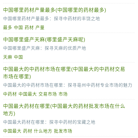
中国哪里药材产量最多(中国哪里的药材最多)
中国哪里药材产量最多：探寻中药材的丰饶之地
最多
中国
药材
产量
中国，作为中药材的发源地，拥有丰富的药材资源和悠久的药用历史。在这片广袤的土地上，哪些地方的药材产量最为丰富呢？让我们一起探寻
中国哪里盛产天麻(哪里盛产天麻呢)
中国哪里盛产天麻：探寻天麻的优质产地
天麻
中国
天麻，作为一味历史悠久的中药材，以其独特的药用价值和滋补效果，深受中医药界的青睐。在中国，天麻的产地众多，但哪些地区盛产高品质的天麻呢？
中国最大的中药材市场在哪里(中国最大的中药材交易
市场在哪里)
中国最大的中药材市场在哪里：探寻亳州中药材专业市场的魅力
中药材
中国最大
交易市场
市场
中药材作为中华文明的瑰宝，其市场分布广泛，而谈及中国最大的中药材市场，无疑要属位于安徽亳州的中药材专业市场。这
中国最大药材在哪里(中国最大的药材批发市场在什么
地方)
中国最大药材在哪里：探寻中药材的宝藏之地
中国最大
药材
什么地方
批发市场
中国，作为中药材的发源地和主要生产国，拥有丰富的药材资源和深厚的中医药文化底蕴。在这片古老的土地上，中药材的分布广泛，品质上乘，为