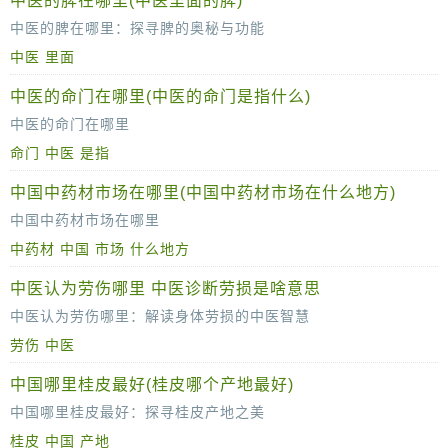
中医的脾在哪里(中医里面的脾)
中医的脾在哪里：探寻脾的奥秘与功能
中医
里面
在中医理论中，脾是一个极其重要的脏腑，它不仅仅是一个解剖学的概念，更是一个涵盖了生理、病理、诊断与治疗的综合体系。那么，中医的脾到底在
中医的命门在哪里(中医的命门是指什么)
中医的命门在哪里
命门
中医
是指
在博大精深的中医理论中，“命门”一词占据着举足轻重的地位。它不仅是人体重要的部位，更是中医诊断、治疗的关键所在。那么，中医所说的命门究竟在哪里呢？
中国中药材市场在哪里(中国中药材市场在什么地方)
从中
中国中药材市场在哪里
中药材
中国
市场
什么地方
中国，作为中医药学的发源地，拥有丰富的中药材资源和深厚的文化底蕴。中药材市场作为中药材流通的重要平台，不仅促进了中药材的产业发展，也推动了中医药文
中医认为劳伤哪里 中医诊断劳损是啥意思
中医认为劳伤哪里：解读身体劳损的中医智慧
劳伤
中医
在中医理论中，劳伤是一个广泛的概念，它涵盖了因过度劳累、过度使用身体或不当的生活方式而引起的各种身体损伤。中医认为，劳伤不仅涉
中国哪里桂皮最好(桂皮哪个产地最好)
中国哪里桂皮最好：探寻桂皮产地之美
桂皮
中国
产地
桂皮，这一历史悠久的香料与中药材，以其独特的香气和药用价值深受人们喜爱。在中国这片广袤的土地上，桂皮产地众多，但何处的桂皮最为出色呢？这