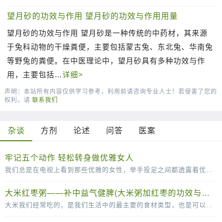
望月砂的功效与作用 望月砂的功效与作用用量
望月砂的功效与作用 望月砂是一种传统的中药材，其来源
于兔科动物的干燥粪便，主要包括蒙古兔、东北兔、华南兔
等野兔的粪便。在中医理论中，望月砂具有多种功效与作
用，主要包括…
详细>
声明：本站所有内容仅供学习参考，利用前请咨询专业人士！若侵害了您的
权利，请
联系我们
杂谈
方剂
论述
问答
医案
牢记五个动作 轻松转身做优雅女人
我们总是在电视上看到那些优雅的女性，举手投足之间都透露着优雅。其实，漂亮的女人不单单是脸蛋长得漂亮，拥有一个完美的身材，更要有气质，而气质并不是一天两天就可以培养出来的，需
大米红枣粥——补中益气健脾(大米粥加红枣的功效与作用)
大米我们经常吃的，是我们生活中的最主要的食材类型，也是可以补充丰富的碳水化合物的重要的来源。大米和红枣搭配煮粥的话可以有滋补气血的作用，红枣可以补血，而且还可以补铁的哦