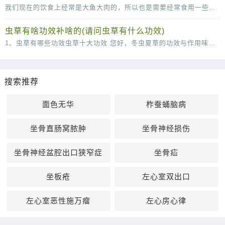
我们现在的饮食上经常是大鱼大肉的，所以也是需要经常食用一些小清新的菜肴来很好的改善我们的肠胃的，说到这里，口味清淡的小白菜炖豆腐就是我们不得不说的一道菜了，这道菜虽然说
虫草有啥功效补啥的(请问虫草有什么功效)
1、虫草有哪些功效虫草十大功效 您好，冬虫夏草的功效与作用味甘，性平。能补肾壮阳，补肺平喘，止血化痰。用于肾虚阳痿，遗精，头昏耳鸣；肺虚或肺肾两虚，喘咳短气，或咳血；体虚自汗，畏风。1
搜索推荐
面色无华
柞蚕蛹脑病
坐骨直肠窝脓肿
坐骨神经损伤
坐骨神经盆腔出口狭窄症
坐骨疝
坐板疮
左心室双出口
左心室恶性施万瘤
左心房心律