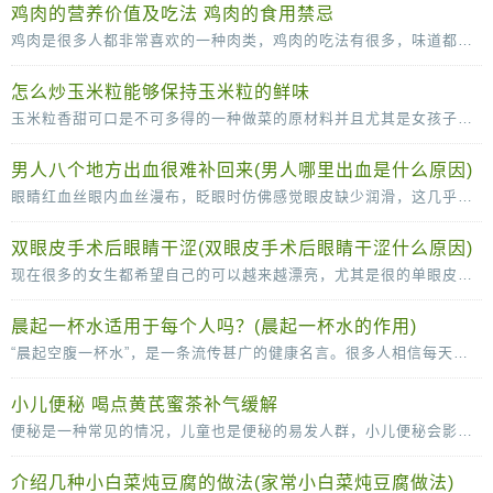
鸡肉的营养价值及吃法 鸡肉的食用禁忌
鸡肉是很多人都非常喜欢的一种肉类，鸡肉的吃法有很多，味道都很可口，鸡肉的脂肪含量比较低，常吃也没那么容易长胖，营养价值很高。鸡肉的营养价值及吃法多吃鸡肉，有助于抗冻防病，而且
怎么炒玉米粒能够保持玉米粒的鲜味
玉米粒香甜可口是不可多得的一种做菜的原材料并且尤其是女孩子是很喜欢吃玉米粒的因为玉米粒味道香甜，但是当我们自己尝试着去做玉米粒的时候就会发现其实很多时候我们做的玉
男人八个地方出血很难补回来(男人哪里出血是什么原因)
眼睛红血丝眼内血丝漫布，眨眼时仿佛感觉眼皮缺少润滑，这几乎可以确定眼睛已经感染了。这时应停止视物，敷上一条冷毛巾，稍事缓解，同时涂一些消炎眼膏。切记不能揉眼睛，因为手是脏的
双眼皮手术后眼睛干涩(双眼皮手术后眼睛干涩什么原因)
现在很多的女生都希望自己的可以越来越漂亮，尤其是很的单眼皮女生更是喜欢双眼皮，所以很多人都会选择通过做双眼皮手术的方法变成双眼皮。很多女生在做了双眼皮手术之后，会感觉
晨起一杯水适用于每个人吗？(晨起一杯水的作用)
“晨起空腹一杯水”，是一条流传甚广的健康名言。很多人相信每天的这杯水，可以清肠胃、排毒养颜、稀释血液，甚至还可以减少疾病的发生。那么，晨起一杯水适用于每个人吗？不是的。从
小儿便秘 喝点黄芪蜜茶补气缓解
便秘是一种常见的情况，儿童也是便秘的易发人群，小儿便秘会影响到身心的健康发育，所以小儿出现便秘的时候一定要及时的调理。下面中医就为父母们介绍几款辅助治疗便秘的食疗方，快
介绍几种小白菜炖豆腐的做法(家常小白菜炖豆腐做法)