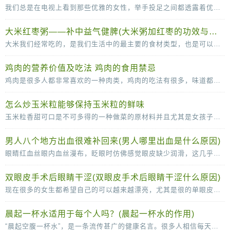
我们总是在电视上看到那些优雅的女性，举手投足之间都透露着优雅。其实，漂亮的女人不单单是脸蛋长得漂亮，拥有一个完美的身材，更要有气质，而气质并不是一天两天就可以培养出来的，需
大米红枣粥——补中益气健脾(大米粥加红枣的功效与作用)
大米我们经常吃的，是我们生活中的最主要的食材类型，也是可以补充丰富的碳水化合物的重要的来源。大米和红枣搭配煮粥的话可以有滋补气血的作用，红枣可以补血，而且还可以补铁的哦
鸡肉的营养价值及吃法 鸡肉的食用禁忌
鸡肉是很多人都非常喜欢的一种肉类，鸡肉的吃法有很多，味道都很可口，鸡肉的脂肪含量比较低，常吃也没那么容易长胖，营养价值很高。鸡肉的营养价值及吃法多吃鸡肉，有助于抗冻防病，而且
怎么炒玉米粒能够保持玉米粒的鲜味
玉米粒香甜可口是不可多得的一种做菜的原材料并且尤其是女孩子是很喜欢吃玉米粒的因为玉米粒味道香甜，但是当我们自己尝试着去做玉米粒的时候就会发现其实很多时候我们做的玉
男人八个地方出血很难补回来(男人哪里出血是什么原因)
眼睛红血丝眼内血丝漫布，眨眼时仿佛感觉眼皮缺少润滑，这几乎可以确定眼睛已经感染了。这时应停止视物，敷上一条冷毛巾，稍事缓解，同时涂一些消炎眼膏。切记不能揉眼睛，因为手是脏的
双眼皮手术后眼睛干涩(双眼皮手术后眼睛干涩什么原因)
现在很多的女生都希望自己的可以越来越漂亮，尤其是很的单眼皮女生更是喜欢双眼皮，所以很多人都会选择通过做双眼皮手术的方法变成双眼皮。很多女生在做了双眼皮手术之后，会感觉
晨起一杯水适用于每个人吗？(晨起一杯水的作用)
“晨起空腹一杯水”，是一条流传甚广的健康名言。很多人相信每天的这杯水，可以清肠胃、排毒养颜、稀释血液，甚至还可以减少疾病的发生。那么，晨起一杯水适用于每个人吗？不是的。从