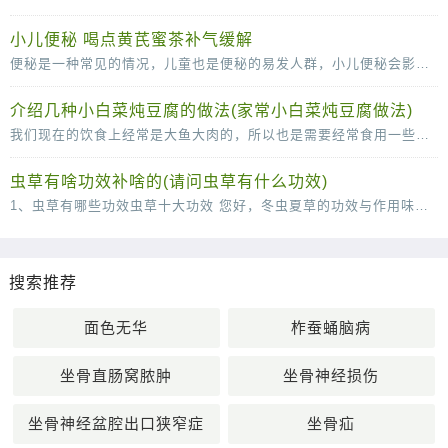
小儿便秘 喝点黄芪蜜茶补气缓解
便秘是一种常见的情况，儿童也是便秘的易发人群，小儿便秘会影响到身心的健康发育，所以小儿出现便秘的时候一定要及时的调理。下面中医就为父母们介绍几款辅助治疗便秘的食疗方，快
介绍几种小白菜炖豆腐的做法(家常小白菜炖豆腐做法)
我们现在的饮食上经常是大鱼大肉的，所以也是需要经常食用一些小清新的菜肴来很好的改善我们的肠胃的，说到这里，口味清淡的小白菜炖豆腐就是我们不得不说的一道菜了，这道菜虽然说
虫草有啥功效补啥的(请问虫草有什么功效)
1、虫草有哪些功效虫草十大功效 您好，冬虫夏草的功效与作用味甘，性平。能补肾壮阳，补肺平喘，止血化痰。用于肾虚阳痿，遗精，头昏耳鸣；肺虚或肺肾两虚，喘咳短气，或咳血；体虚自汗，畏风。1
搜索推荐
面色无华
柞蚕蛹脑病
坐骨直肠窝脓肿
坐骨神经损伤
坐骨神经盆腔出口狭窄症
坐骨疝