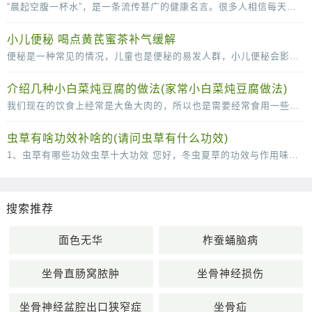
“晨起空腹一杯水”，是一条流传甚广的健康名言。很多人相信每天的这杯水，可以清肠胃、排毒养颜、稀释血液，甚至还可以减少疾病的发生。那么，晨起一杯水适用于每个人吗？不是的。从
小儿便秘 喝点黄芪蜜茶补气缓解
便秘是一种常见的情况，儿童也是便秘的易发人群，小儿便秘会影响到身心的健康发育，所以小儿出现便秘的时候一定要及时的调理。下面中医就为父母们介绍几款辅助治疗便秘的食疗方，快
介绍几种小白菜炖豆腐的做法(家常小白菜炖豆腐做法)
我们现在的饮食上经常是大鱼大肉的，所以也是需要经常食用一些小清新的菜肴来很好的改善我们的肠胃的，说到这里，口味清淡的小白菜炖豆腐就是我们不得不说的一道菜了，这道菜虽然说
虫草有啥功效补啥的(请问虫草有什么功效)
1、虫草有哪些功效虫草十大功效 您好，冬虫夏草的功效与作用味甘，性平。能补肾壮阳，补肺平喘，止血化痰。用于肾虚阳痿，遗精，头昏耳鸣；肺虚或肺肾两虚，喘咳短气，或咳血；体虚自汗，畏风。1
搜索推荐
面色无华
柞蚕蛹脑病
坐骨直肠窝脓肿
坐骨神经损伤
坐骨神经盆腔出口狭窄症
坐骨疝