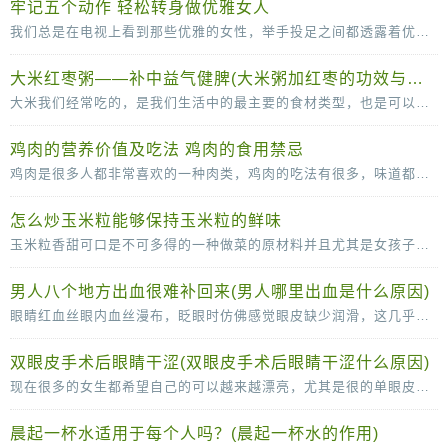
牢记五个动作 轻松转身做优雅女人
我们总是在电视上看到那些优雅的女性，举手投足之间都透露着优雅。其实，漂亮的女人不单单是脸蛋长得漂亮，拥有一个完美的身材，更要有气质，而气质并不是一天两天就可以培养出来的，需
大米红枣粥——补中益气健脾(大米粥加红枣的功效与作用)
大米我们经常吃的，是我们生活中的最主要的食材类型，也是可以补充丰富的碳水化合物的重要的来源。大米和红枣搭配煮粥的话可以有滋补气血的作用，红枣可以补血，而且还可以补铁的哦
鸡肉的营养价值及吃法 鸡肉的食用禁忌
鸡肉是很多人都非常喜欢的一种肉类，鸡肉的吃法有很多，味道都很可口，鸡肉的脂肪含量比较低，常吃也没那么容易长胖，营养价值很高。鸡肉的营养价值及吃法多吃鸡肉，有助于抗冻防病，而且
怎么炒玉米粒能够保持玉米粒的鲜味
玉米粒香甜可口是不可多得的一种做菜的原材料并且尤其是女孩子是很喜欢吃玉米粒的因为玉米粒味道香甜，但是当我们自己尝试着去做玉米粒的时候就会发现其实很多时候我们做的玉
男人八个地方出血很难补回来(男人哪里出血是什么原因)
眼睛红血丝眼内血丝漫布，眨眼时仿佛感觉眼皮缺少润滑，这几乎可以确定眼睛已经感染了。这时应停止视物，敷上一条冷毛巾，稍事缓解，同时涂一些消炎眼膏。切记不能揉眼睛，因为手是脏的
双眼皮手术后眼睛干涩(双眼皮手术后眼睛干涩什么原因)
现在很多的女生都希望自己的可以越来越漂亮，尤其是很的单眼皮女生更是喜欢双眼皮，所以很多人都会选择通过做双眼皮手术的方法变成双眼皮。很多女生在做了双眼皮手术之后，会感觉
晨起一杯水适用于每个人吗？(晨起一杯水的作用)