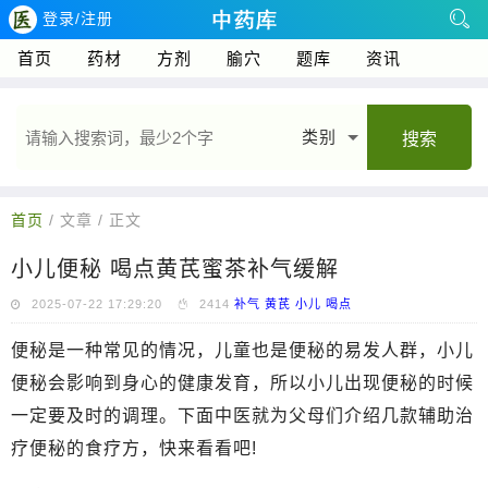
登录/注册
首页
药材
方剂
腧穴
题库
资讯
类别
搜索
首页
/ 文章 / 正文
小儿便秘 喝点黄芪蜜茶补气缓解
2025-07-22 17:29:20
2414
补气
黄芪
小儿
喝点
便秘是一种常见的情况，儿童也是便秘的易发人群，小儿
便秘会影响到身心的健康发育，所以小儿出现便秘的时候
一定要及时的调理。下面中医就为父母们介绍几款辅助治
疗便秘的食疗方，快来看看吧!