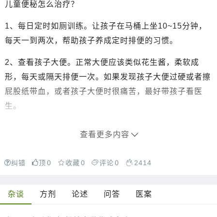
儿童便秘怎么治疗？
1、每日定时如厕训练。让孩子在马桶上坐10~15分钟，
每天一到两次，帮助孩子养成定时排便的习惯。
2、查看孩子大便。正常大便应该类似花生酱，柔软成
形，每天或隔天排便一次。如果发现孩子大便过硬或者擦
屁股纸带血，或者孩子大便时很痛苦，最好带孩子看医
生。
查看更多内容
纠错
顶
0
收藏
0
评论
0
2414
杂谈
方剂
论述
问答
医案