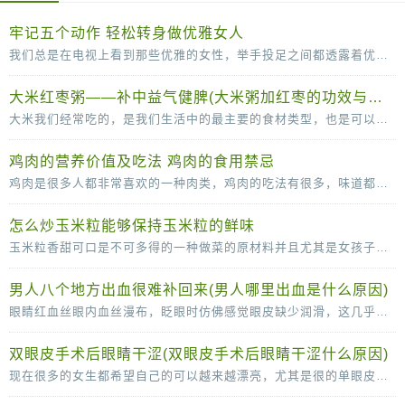
牢记五个动作 轻松转身做优雅女人
我们总是在电视上看到那些优雅的女性，举手投足之间都透露着优雅。其实，漂亮的女人不单单是脸蛋长得漂亮，拥有一个完美的身材，更要有气质，而气质并不是一天两天就可以培养出来的，需
大米红枣粥——补中益气健脾(大米粥加红枣的功效与作用)
大米我们经常吃的，是我们生活中的最主要的食材类型，也是可以补充丰富的碳水化合物的重要的来源。大米和红枣搭配煮粥的话可以有滋补气血的作用，红枣可以补血，而且还可以补铁的哦
鸡肉的营养价值及吃法 鸡肉的食用禁忌
鸡肉是很多人都非常喜欢的一种肉类，鸡肉的吃法有很多，味道都很可口，鸡肉的脂肪含量比较低，常吃也没那么容易长胖，营养价值很高。鸡肉的营养价值及吃法多吃鸡肉，有助于抗冻防病，而且
怎么炒玉米粒能够保持玉米粒的鲜味
玉米粒香甜可口是不可多得的一种做菜的原材料并且尤其是女孩子是很喜欢吃玉米粒的因为玉米粒味道香甜，但是当我们自己尝试着去做玉米粒的时候就会发现其实很多时候我们做的玉
男人八个地方出血很难补回来(男人哪里出血是什么原因)
眼睛红血丝眼内血丝漫布，眨眼时仿佛感觉眼皮缺少润滑，这几乎可以确定眼睛已经感染了。这时应停止视物，敷上一条冷毛巾，稍事缓解，同时涂一些消炎眼膏。切记不能揉眼睛，因为手是脏的
双眼皮手术后眼睛干涩(双眼皮手术后眼睛干涩什么原因)
现在很多的女生都希望自己的可以越来越漂亮，尤其是很的单眼皮女生更是喜欢双眼皮，所以很多人都会选择通过做双眼皮手术的方法变成双眼皮。很多女生在做了双眼皮手术之后，会感觉