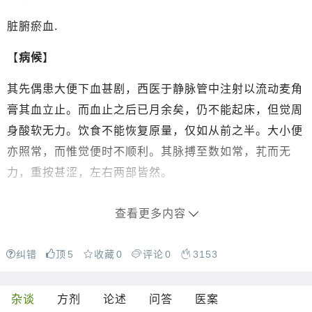
脏腑瘀血.
【
病候
】
其先偶患大便下血甚剧，西医于静脉管中注射以流动麦角
膏其血立止。而血止之后已月余矣，仍不能起床，但觉周
身酸软无力。饮食不能恢复原量，仅如从前之半。大小便
亦照常，而惟觉便时不顺利。其脉搏至数如常，芤而无
力，重按甚涩，左右两部皆然。
查看更多内容
纠错
顶
5
收藏
0
评论
0
3153
杂谈
方剂
论述
问答
医案