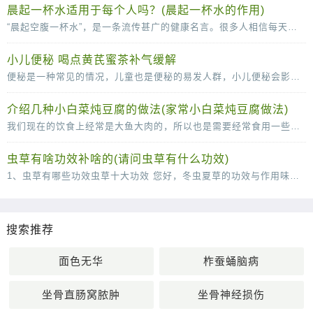
晨起一杯水适用于每个人吗？(晨起一杯水的作用)
“晨起空腹一杯水”，是一条流传甚广的健康名言。很多人相信每天的这杯水，可以清肠胃、排毒养颜、稀释血液，甚至还可以减少疾病的发生。那么，晨起一杯水适用于每个人吗？不是的。从
小儿便秘 喝点黄芪蜜茶补气缓解
便秘是一种常见的情况，儿童也是便秘的易发人群，小儿便秘会影响到身心的健康发育，所以小儿出现便秘的时候一定要及时的调理。下面中医就为父母们介绍几款辅助治疗便秘的食疗方，快
介绍几种小白菜炖豆腐的做法(家常小白菜炖豆腐做法)
我们现在的饮食上经常是大鱼大肉的，所以也是需要经常食用一些小清新的菜肴来很好的改善我们的肠胃的，说到这里，口味清淡的小白菜炖豆腐就是我们不得不说的一道菜了，这道菜虽然说
虫草有啥功效补啥的(请问虫草有什么功效)
1、虫草有哪些功效虫草十大功效 您好，冬虫夏草的功效与作用味甘，性平。能补肾壮阳，补肺平喘，止血化痰。用于肾虚阳痿，遗精，头昏耳鸣；肺虚或肺肾两虚，喘咳短气，或咳血；体虚自汗，畏风。1
搜索推荐
面色无华
柞蚕蛹脑病
坐骨直肠窝脓肿
坐骨神经损伤