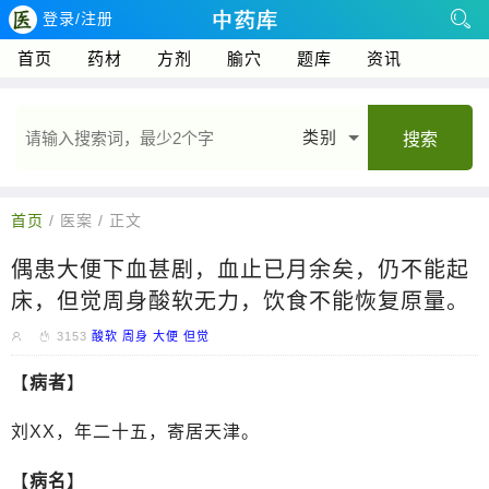
登录/注册
首页
药材
方剂
腧穴
题库
资讯
类别
搜索
首页
/ 医案 / 正文
偶患大便下血甚剧，血止已月余矣，仍不能起
床，但觉周身酸软无力，饮食不能恢复原量。
3153
酸软
周身
大便
但觉
【
病者
】
刘XX，年二十五，寄居天津。
【
病名
】