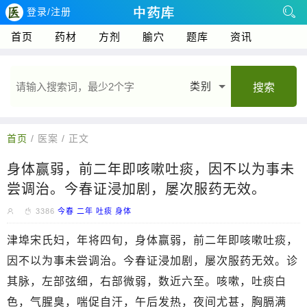
登录/注册
首页
药材
方剂
腧穴
题库
资讯
类别
搜索
首页
/ 医案 / 正文
身体赢弱，前二年即咳嗽吐痰，因不以为事未
尝调治。今春证浸加剧，屡次服药无效。
3386
今春
二年
吐痰
身体
津埠宋氏妇，年将四旬，身体赢弱，前二年即咳嗽吐痰，
因不以为事未尝调治。今春证浸加剧，屡次服药无效。诊
其脉，左部弦细，右部微弱，数近六至。咳嗽，吐痰白
色，气腥臭，喘促自汗，午后发热，夜间尤甚，胸膈满