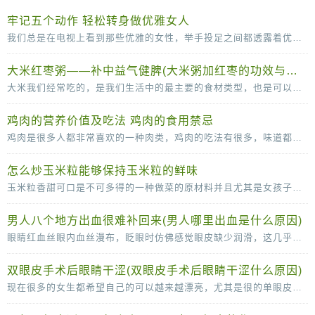
牢记五个动作 轻松转身做优雅女人
我们总是在电视上看到那些优雅的女性，举手投足之间都透露着优雅。其实，漂亮的女人不单单是脸蛋长得漂亮，拥有一个完美的身材，更要有气质，而气质并不是一天两天就可以培养出来的，需
大米红枣粥——补中益气健脾(大米粥加红枣的功效与作用)
大米我们经常吃的，是我们生活中的最主要的食材类型，也是可以补充丰富的碳水化合物的重要的来源。大米和红枣搭配煮粥的话可以有滋补气血的作用，红枣可以补血，而且还可以补铁的哦
鸡肉的营养价值及吃法 鸡肉的食用禁忌
鸡肉是很多人都非常喜欢的一种肉类，鸡肉的吃法有很多，味道都很可口，鸡肉的脂肪含量比较低，常吃也没那么容易长胖，营养价值很高。鸡肉的营养价值及吃法多吃鸡肉，有助于抗冻防病，而且
怎么炒玉米粒能够保持玉米粒的鲜味
玉米粒香甜可口是不可多得的一种做菜的原材料并且尤其是女孩子是很喜欢吃玉米粒的因为玉米粒味道香甜，但是当我们自己尝试着去做玉米粒的时候就会发现其实很多时候我们做的玉
男人八个地方出血很难补回来(男人哪里出血是什么原因)
眼睛红血丝眼内血丝漫布，眨眼时仿佛感觉眼皮缺少润滑，这几乎可以确定眼睛已经感染了。这时应停止视物，敷上一条冷毛巾，稍事缓解，同时涂一些消炎眼膏。切记不能揉眼睛，因为手是脏的
双眼皮手术后眼睛干涩(双眼皮手术后眼睛干涩什么原因)
现在很多的女生都希望自己的可以越来越漂亮，尤其是很的单眼皮女生更是喜欢双眼皮，所以很多人都会选择通过做双眼皮手术的方法变成双眼皮。很多女生在做了双眼皮手术之后，会感觉