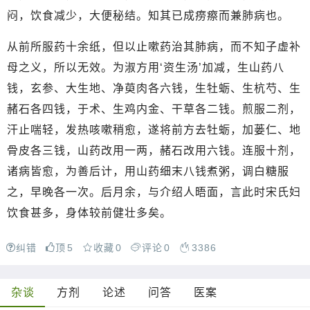
闷，饮食减少，大便秘结。知其已成痨瘵而兼肺病也。
从前所服药十余纸，但以止嗽药治其肺病，而不知子虚补
母之义，所以无效。为淑方用‘资生汤’加减，生山药八
钱，玄参、大生地、净萸肉各六钱，生牡蛎、生杭芍、生
赭石各四钱，于术、生鸡内金、干草各二钱。煎服二剂，
汗止喘轻，发热咳嗽稍愈，遂将前方去牡蛎，加蒌仁、地
骨皮各三钱，山药改用一两，赭石改用六钱。连服十剂，
诸病皆愈，为善后计，用山药细末八钱煮粥，调白糖服
之，早晚各一次。后月余，与介绍人晤面，言此时宋氏妇
饮食甚多，身体较前健壮多矣。
纠错
顶
5
收藏
0
评论
0
3386
杂谈
方剂
论述
问答
医案