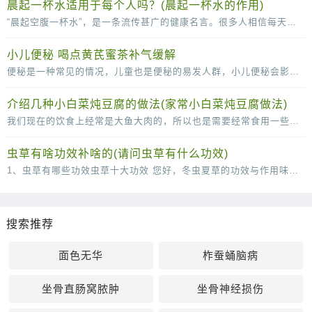
晨起一杯水适用于每个人吗？(晨起一杯水的作用)
“晨起空腹一杯水”，是一条流传甚广的健康名言。很多人相信每天的这杯水，可以清肠胃、排毒养颜、稀释血液，甚至还可以减少疾病的发生。那么，晨起一杯水适用于每个人吗？不是的。从
小儿便秘 喝点黄芪蜜茶补气缓解
便秘是一种常见的情况，儿童也是便秘的易发人群，小儿便秘会影响到身心的健康发育，所以小儿出现便秘的时候一定要及时的调理。下面中医就为父母们介绍几款辅助治疗便秘的食疗方，快
介绍几种小白菜炖豆腐的做法(家常小白菜炖豆腐做法)
我们现在的饮食上经常是大鱼大肉的，所以也是需要经常食用一些小清新的菜肴来很好的改善我们的肠胃的，说到这里，口味清淡的小白菜炖豆腐就是我们不得不说的一道菜了，这道菜虽然说
虫草有啥功效补啥的(请问虫草有什么功效)
1、虫草有哪些功效虫草十大功效 您好，冬虫夏草的功效与作用味甘，性平。能补肾壮阳，补肺平喘，止血化痰。用于肾虚阳痿，遗精，头昏耳鸣；肺虚或肺肾两虚，喘咳短气，或咳血；体虚自汗，畏风。1
搜索推荐
面色无华
柞蚕蛹脑病
坐骨直肠窝脓肿
坐骨神经损伤