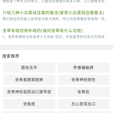
便秘是一种常见的情况，儿童也是便秘的易发人群，小儿便秘会影响到身心的健康发育，所以小儿出现便秘的时候一定要及时的调理。下面中医就为父母们介绍几款辅助治疗便秘的食疗方，快
介绍几种小白菜炖豆腐的做法(家常小白菜炖豆腐做法)
我们现在的饮食上经常是大鱼大肉的，所以也是需要经常食用一些小清新的菜肴来很好的改善我们的肠胃的，说到这里，口味清淡的小白菜炖豆腐就是我们不得不说的一道菜了，这道菜虽然说
虫草有啥功效补啥的(请问虫草有什么功效)
1、虫草有哪些功效虫草十大功效 您好，冬虫夏草的功效与作用味甘，性平。能补肾壮阳，补肺平喘，止血化痰。用于肾虚阳痿，遗精，头昏耳鸣；肺虚或肺肾两虚，喘咳短气，或咳血；体虚自汗，畏风。1
搜索推荐
面色无华
柞蚕蛹脑病
坐骨直肠窝脓肿
坐骨神经损伤
坐骨神经盆腔出口狭窄症
坐骨疝
坐板疮
左心室双出口