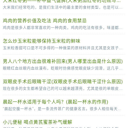
大米红枣粥——补中益气健脾(大米粥加红枣的功效与作用)
大米我们经常吃的，是我们生活中的最主要的食材类型，也是可以补充丰富的碳水化合物的重要的来源。大米和红枣搭配煮粥的话可以有滋补气血的作用，红枣可以补血，而且还可以补铁的哦
鸡肉的营养价值及吃法 鸡肉的食用禁忌
鸡肉是很多人都非常喜欢的一种肉类，鸡肉的吃法有很多，味道都很可口，鸡肉的脂肪含量比较低，常吃也没那么容易长胖，营养价值很高。鸡肉的营养价值及吃法多吃鸡肉，有助于抗冻防病，而且
怎么炒玉米粒能够保持玉米粒的鲜味
玉米粒香甜可口是不可多得的一种做菜的原材料并且尤其是女孩子是很喜欢吃玉米粒的因为玉米粒味道香甜，但是当我们自己尝试着去做玉米粒的时候就会发现其实很多时候我们做的玉
男人八个地方出血很难补回来(男人哪里出血是什么原因)
眼睛红血丝眼内血丝漫布，眨眼时仿佛感觉眼皮缺少润滑，这几乎可以确定眼睛已经感染了。这时应停止视物，敷上一条冷毛巾，稍事缓解，同时涂一些消炎眼膏。切记不能揉眼睛，因为手是脏的
双眼皮手术后眼睛干涩(双眼皮手术后眼睛干涩什么原因)
现在很多的女生都希望自己的可以越来越漂亮，尤其是很的单眼皮女生更是喜欢双眼皮，所以很多人都会选择通过做双眼皮手术的方法变成双眼皮。很多女生在做了双眼皮手术之后，会感觉
晨起一杯水适用于每个人吗？(晨起一杯水的作用)
“晨起空腹一杯水”，是一条流传甚广的健康名言。很多人相信每天的这杯水，可以清肠胃、排毒养颜、稀释血液，甚至还可以减少疾病的发生。那么，晨起一杯水适用于每个人吗？不是的。从
小儿便秘 喝点黄芪蜜茶补气缓解