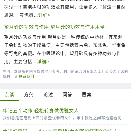
探讨一下黄泡树根的功效及其应用，让更多人了解这一自然
恩赐。 黄泡树…
详细>
望月砂的功效与作用 望月砂的功效与作用用量
望月砂的功效与作用 望月砂是一种传统的中药材，其来源
于兔科动物的干燥粪便，主要包括蒙古兔、东北兔、华南兔
等野兔的粪便。在中医理论中，望月砂具有多种功效与作
用，主要包括…
详细>
声明：本站所有内容仅供学习参考，利用前请咨询专业人士！若侵害了您的
权利，请
联系我们
杂谈
方剂
论述
问答
医案
牢记五个动作 轻松转身做优雅女人
我们总是在电视上看到那些优雅的女性，举手投足之间都透露着优雅。其实，漂亮的女人不单单是脸蛋长得漂亮，拥有一个完美的身材，更要有气质，而气质并不是一天两天就可以培养出来的，需