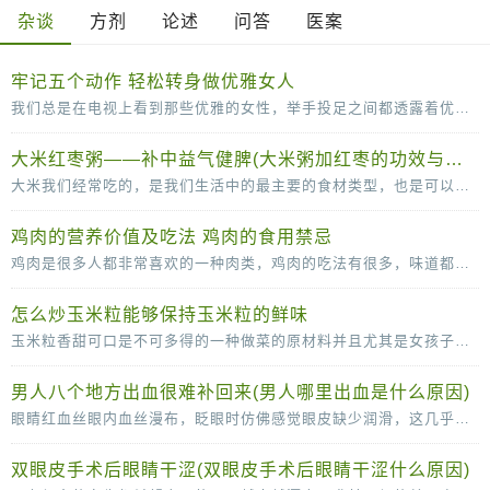
杂谈
方剂
论述
问答
医案
牢记五个动作 轻松转身做优雅女人
我们总是在电视上看到那些优雅的女性，举手投足之间都透露着优雅。其实，漂亮的女人不单单是脸蛋长得漂亮，拥有一个完美的身材，更要有气质，而气质并不是一天两天就可以培养出来的，需
大米红枣粥——补中益气健脾(大米粥加红枣的功效与作用)
大米我们经常吃的，是我们生活中的最主要的食材类型，也是可以补充丰富的碳水化合物的重要的来源。大米和红枣搭配煮粥的话可以有滋补气血的作用，红枣可以补血，而且还可以补铁的哦
鸡肉的营养价值及吃法 鸡肉的食用禁忌
鸡肉是很多人都非常喜欢的一种肉类，鸡肉的吃法有很多，味道都很可口，鸡肉的脂肪含量比较低，常吃也没那么容易长胖，营养价值很高。鸡肉的营养价值及吃法多吃鸡肉，有助于抗冻防病，而且
怎么炒玉米粒能够保持玉米粒的鲜味
玉米粒香甜可口是不可多得的一种做菜的原材料并且尤其是女孩子是很喜欢吃玉米粒的因为玉米粒味道香甜，但是当我们自己尝试着去做玉米粒的时候就会发现其实很多时候我们做的玉
男人八个地方出血很难补回来(男人哪里出血是什么原因)
眼睛红血丝眼内血丝漫布，眨眼时仿佛感觉眼皮缺少润滑，这几乎可以确定眼睛已经感染了。这时应停止视物，敷上一条冷毛巾，稍事缓解，同时涂一些消炎眼膏。切记不能揉眼睛，因为手是脏的
双眼皮手术后眼睛干涩(双眼皮手术后眼睛干涩什么原因)