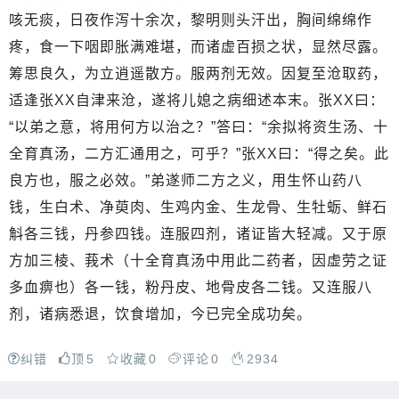
咳无痰，日夜作泻十余次，黎明则头汗出，胸间绵绵作
疼，食一下咽即胀满难堪，而诸虚百损之状，显然尽露。
筹思良久，为立逍遥散方。服两剂无效。因复至沧取药，
适逢张XX自津来沧，遂将儿媳之病细述本末。张XX曰：
“以弟之意，将用何方以治之？”答曰：“余拟将资生汤、十
全育真汤，二方汇通用之，可乎？”张XX曰：“得之矣。此
良方也，服之必效。”弟遂师二方之义，用生怀山药八
钱，生白术、净萸肉、生鸡内金、生龙骨、生牡蛎、鲜石
斛各三钱，丹参四钱。连服四剂，诸证皆大轻减。又于原
方加三棱、莪术（十全育真汤中用此二药者，因虚劳之证
多血痹也）各一钱，粉丹皮、地骨皮各二钱。又连服八
剂，诸病悉退，饮食增加，今已完全成功矣。
纠错
顶
5
收藏
0
评论
0
2934