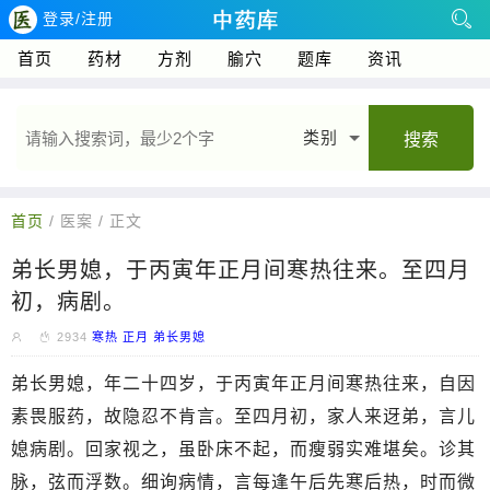
登录/注册
首页
药材
方剂
腧穴
题库
资讯
类别
搜索
首页
/ 医案 / 正文
弟长男媳，于丙寅年正月间寒热往来。至四月
初，病剧。
2934
寒热
正月
弟长男媳
弟长男媳，年二十四岁，于丙寅年正月间寒热往来，自因
素畏服药，故隐忍不肯言。至四月初，家人来迓弟，言儿
媳病剧。回家视之，虽卧床不起，而瘦弱实难堪矣。诊其
脉，弦而浮数。细询病情，言每逢午后先寒后热，时而微