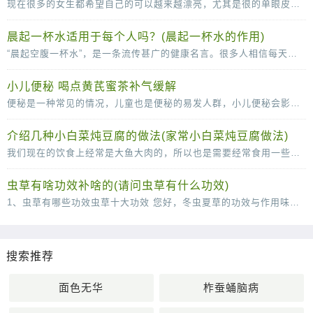
现在很多的女生都希望自己的可以越来越漂亮，尤其是很的单眼皮女生更是喜欢双眼皮，所以很多人都会选择通过做双眼皮手术的方法变成双眼皮。很多女生在做了双眼皮手术之后，会感觉
晨起一杯水适用于每个人吗？(晨起一杯水的作用)
“晨起空腹一杯水”，是一条流传甚广的健康名言。很多人相信每天的这杯水，可以清肠胃、排毒养颜、稀释血液，甚至还可以减少疾病的发生。那么，晨起一杯水适用于每个人吗？不是的。从
小儿便秘 喝点黄芪蜜茶补气缓解
便秘是一种常见的情况，儿童也是便秘的易发人群，小儿便秘会影响到身心的健康发育，所以小儿出现便秘的时候一定要及时的调理。下面中医就为父母们介绍几款辅助治疗便秘的食疗方，快
介绍几种小白菜炖豆腐的做法(家常小白菜炖豆腐做法)
我们现在的饮食上经常是大鱼大肉的，所以也是需要经常食用一些小清新的菜肴来很好的改善我们的肠胃的，说到这里，口味清淡的小白菜炖豆腐就是我们不得不说的一道菜了，这道菜虽然说
虫草有啥功效补啥的(请问虫草有什么功效)
1、虫草有哪些功效虫草十大功效 您好，冬虫夏草的功效与作用味甘，性平。能补肾壮阳，补肺平喘，止血化痰。用于肾虚阳痿，遗精，头昏耳鸣；肺虚或肺肾两虚，喘咳短气，或咳血；体虚自汗，畏风。1
搜索推荐
面色无华
柞蚕蛹脑病