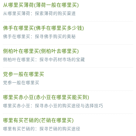
五味子，这味古老的中药材，以其独特的五味而著称，不仅具有收敛固涩、益气生津、补肾宁心等功效，还被誉为“21世纪保健果品的珍品
从哪里买薄荷(薄荷一般在哪里买)
从哪里买薄荷：探索薄荷的购买渠道
薄荷，以其独特的清凉口感和香气，深受人们的喜爱。无论是用于泡茶、烹饪还是制作口香糖等食品，薄荷都发挥着不可或缺的作用。然而，对于许多人来
佛手在哪里买(佛手在哪里买多少钱)
佛手在哪里买：探寻佛手购买的奥秘
佛手，这一具有独特形态和深厚文化底蕴的中药材，近年来逐渐受到越来越多人的关注和喜爱。然而，对于许多想要购买佛手的人来说，却常常面临一个问
侧柏叶在哪里买(侧柏叶去哪里买)
侧柏叶在哪里买：探寻中药材市场的宝藏
侧柏叶，作为一种常见的中药材，在中医药学中有着广泛的应用。它的独特药效，使得越来越多的人开始关注并寻求购买。那么，侧柏叶究竟在哪里买
党参一般在哪里买
党参一般在哪里买
党参，作为中医药材中的珍品，因其独特的滋补效果和广泛的应用价值而备受人们青睐。然而，对于很多人来说，党参一般在哪里买却成了一个问题。今天，就让我来为大家
哪里买赤小豆(赤小豆在哪里买能买到)
哪里买赤小豆：探寻赤小豆的购买途径与选择技巧
赤小豆，这味常见的食材，因其独特的口感和营养价值，深受大众喜爱。无论是用于煮粥、炖汤还是制作甜品，赤小豆都能为美食增添一抹别
哪里有买芒硝的(芒硝在哪里买)
哪里有买芒硝的：探寻芒硝的购买途径