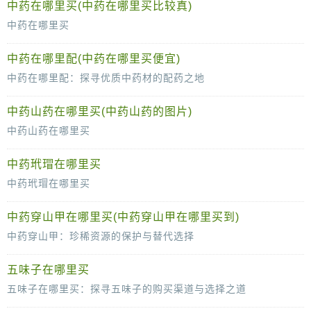
中药在哪里买(中药在哪里买比较真)
中药在哪里买
中药，作为中华民族的传统瑰宝，以其独特的疗效和深厚的文化底蕴，深受人们的喜爱和信赖。然而，在现代社会中，随着生活节奏的加快和医疗体系的变革，很多人对于如何购买
中药在哪里配(中药在哪里买便宜)
中药在哪里配：探寻优质中药材的配药之地
中药，作为中华民族的传统瑰宝，在治病养生方面发挥着不可替代的作用。然而，对于许多需要中药调养的人来说，如何找到可靠的地方配药却是一
中药山药在哪里买(中药山药的图片)
中药山药在哪里买
山药，作为一味重要的中药材，自古以来就以其独特的滋补效果受到广大群众的喜爱。在现代生活中，山药不仅是中药方剂中的常客，也是家庭烹饪中的美味食材。那么，中
中药玳瑁在哪里买
中药玳瑁在哪里买
玳瑁，这味古老而珍稀的中药，以其独特的药用价值和神奇的功效，在中医药领域备受推崇。然而，对于许多人来说，如何购买到正宗的玳瑁却是一个难题。那么，中药玳瑁究
中药穿山甲在哪里买(中药穿山甲在哪里买到)
中药穿山甲：珍稀资源的保护与替代选择
穿山甲，这一珍贵的中药材原料，因其独特的药用价值而备受关注。然而，随着生态环境的恶化和非法贸易的猖獗，穿山甲的野外数量急剧下降，使得其
五味子在哪里买
五味子在哪里买：探寻五味子的购买渠道与选择之道