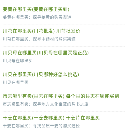
女贞子，作为一味历史悠久的中药材，因其独特的药用价值和滋补效果，深受人们的喜爱。然而，面对市场上琳琅满目的选择，很多人可能会困惑：女
姜黄在哪里买(姜黄在哪里买到)
姜黄在哪里买：探寻姜黄的购买渠道
姜黄，作为一种具有悠久历史的香料和中药材，近年来因其独特的营养价值和健康功效而受到越来越多人的青睐。那么，姜黄在哪里买呢？本文将为您介绍
川芎在哪里买(川芎批发) 川芎批发价
川芎在哪里买：探寻中药材的购买渠道
川芎，作为一味历史悠久、应用广泛的中药材，其活血化瘀、行气开郁的特性深受中医药界的青睐。那么，对于普通消费者来说，川芎在哪里买呢？本文将
川贝母在哪里买(川贝母在哪里买是正品)
川贝母在哪里买
川贝母，作为一味珍贵的中药材，因其独特的药用价值和滋补效果，深受人们的喜爱。然而，对于许多人来说，如何购买到正宗的川贝母却是一个不小的难题。那么，川贝母究竟
川贝在哪里买(川贝哪种好怎么挑选)
川贝在哪里买
川贝，作为一种常见的中药材，以其独特的药效在中医领域占有重要地位。无论是用于治疗咳嗽、感冒还是其他呼吸道疾病，川贝都发挥着不可替代的作用。然而，对于许多消
市志哪里有卖(县志在哪里买) 每个县的县志在哪能买到
市志哪里有卖：探寻地方文化宝藏的购书之旅
市志，作为记载一个城市历史、文化、风土人情的重要文献，对于了解一个城市的过去和现在具有重要意义。然而，对于很多热爱地方文化的人
干姜在哪里买(干姜去哪里买) 干姜片在哪里买
干姜在哪里买：寻找品质干姜的购买途径