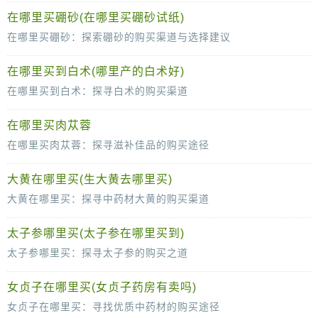
芒硝，作为一种具有悠久历史的中药材，在中医理论中占有重要的地位。它独特的药理作用和广泛的应用领域，使得越来越多的人对芒硝产生了浓厚的
在哪里买硼砂(在哪里买硼砂试纸)
在哪里买硼砂：探索硼砂的购买渠道与选择建议
硼砂，作为一种常见的无机化合物，在多个领域中都有着广泛的应用，如玻璃制造、冶金、医药等。因此，许多企业和个人都有购买硼砂的需求
在哪里买到白术(哪里产的白术好)
在哪里买到白术：探寻白术的购买渠道
白术，作为一味常见的中药材，因其健脾益气、燥湿利水的功效而受到广大消费者的青睐。然而，对于许多想要购买白术的人来说，如何找到可靠的购买
在哪里买肉苁蓉
在哪里买肉苁蓉：探寻滋补佳品的购买途径
肉苁蓉，作为一种珍贵的中药材，因其独特的滋补效果而备受人们青睐。它被誉为“沙漠人参”，具有补肾益精、养血润燥等多重功效，深受中老年
大黄在哪里买(生大黄去哪里买)
大黄在哪里买：探寻中药材大黄的购买渠道
大黄，这味古老的中药材，因其独特的药效而被广泛应用于中医药领域。对于许多需要大黄来调理身体或治疗疾病的人来说，如何购买到品质优良
太子参哪里买(太子参在哪里买到)
太子参哪里买：探寻太子参的购买之道
太子参，这味珍贵的中草药，以其独特的药用价值和滋补效果备受人们青睐。然而，在众多的药材市场和线上平台中，如何寻找到优质的太子参，成为许多
女贞子在哪里买(女贞子药房有卖吗)
女贞子在哪里买：寻找优质中药材的购买途径