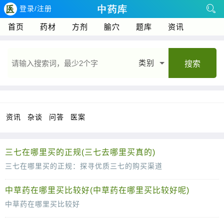
登录/注册
首页
药材
方剂
腧穴
题库
资讯
类别
搜索
资讯
杂谈
问答
医案
三七在哪里买的正规(三七去哪里买真的)
三七在哪里买的正规：探寻优质三七的购买渠道
三七，作为一种珍贵的中药材，因其独特的药用价值和保健功能而备受青睐。然而，市场上的三七品质参差不齐，如何购买到正规、优质的三七
中草药在哪里买比较好(中草药在哪里买比较好呢)
中草药在哪里买比较好
中草药作为中华民族的传统瑰宝，其独特的疗效和养生价值受到越来越多人的青睐。然而，面对市面上众多的购买渠道，很多人都会感到困惑：中草药在哪里买比较好