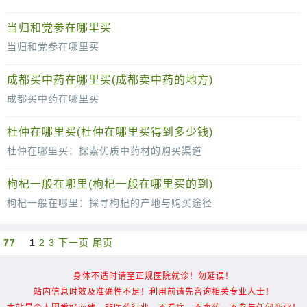
干姜，作为中药材中的一味重要成员，其独特的辛热性质在中医药领域有着广泛的应用。无论是用于日常烹饪调味，还是作为药材治疗疾病，干姜都发
当归和党参在哪里买
当归和党参在哪里买
当归和党参，作为中医药领域的两味重要药材，因其独特的药用价值和广泛的应用范围，深受消费者的喜爱。然而，面对市场上众多的销售渠道和品种，许多消费者可能会
成都买中药在哪里买(成都卖中药的地方)
成都买中药在哪里买
成都，这座历史悠久、文化底蕴深厚的城市，不仅是西南地区的重要经济中心，更是中医药文化的重要传承地。在这座城市里，买中药并不是一件难事，因为有着众多的渠
杜仲在哪里买(杜仲在哪里买得到多少钱)
杜仲在哪里买：探索优质中药材的购买渠道
在中医药文化中，杜仲以其独特的药用价值备受推崇。作为一味补肾强骨的良药，杜仲在市场上的需求日益增长。然而，面对琳琅满目的中药材市
枸杞一般在哪里(枸杞一般在哪里买的到)
枸杞一般在哪里：探寻枸杞的产地与购买途径
枸杞，这味古老而神奇的中药材，以其独特的营养价值和药用功效深受人们喜爱。那么，枸杞一般在哪里呢？它生长在哪些地方？我们又该如何购买
77
1
2
3
下一页
尾页
身体不适时请至正规医院就诊！勿延误！
站内信息时效及准确性不足！利用前请先咨询相关专业人士！