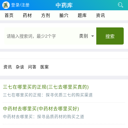
登录/注册
首页
药材
方剂
腧穴
题库
资讯
类别
搜索
资讯
杂谈
问答
医案
三七在哪里买的正规(三七去哪里买真的)
三七在哪里买的正规：探寻优质三七的购买渠道
三七，作为一种珍贵的中药材，因其独特的药用价值和保健功能而备受青睐。然而，市场上的三七品质参差不齐，如何购买到正规、优质的三七
中药材去哪里买(中药材去哪里买好)
中药材去哪里买：探寻品质药材的购买之道
中药材作为中华文化的瑰宝，历史悠久，功效卓著。在现代生活中，越来越多的人开始关注中药材的养生与保健作用。然而，面对市场上琳琅满目的