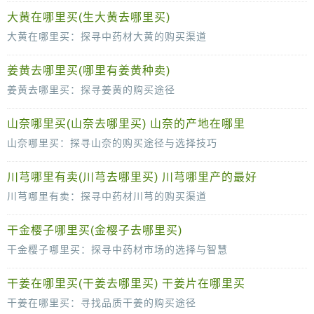
在中医药的广阔天地中，药材种子的选择是关乎药材质量与药效的关键环节。那么，哪里药材种子最为可靠呢？这涉及到药材的产地、种植环境以
大黄在哪里买(生大黄去哪里买)
大黄在哪里买：探寻中药材大黄的购买渠道
大黄，这味古老的中药材，因其独特的药效而被广泛应用于中医药领域。对于许多需要大黄来调理身体或治疗疾病的人来说，如何购买到品质优良
姜黄去哪里买(哪里有姜黄种卖)
姜黄去哪里买：探寻姜黄的购买途径
姜黄，作为一种历史悠久的中药材，以其独特的药效和广泛的应用领域而备受瞩目。无论是作为中药配方中的一味药材，还是作为调味品或保健品的原料，
山奈哪里买(山奈去哪里买) 山奈的产地在哪里
山奈哪里买：探寻山奈的购买途径与选择技巧
山奈，又称沙姜，是一种具有独特香气的调味食材，在中华料理中扮演着不可或缺的角色。其独特的辛辣与芳香，为众多菜肴增添了层次丰富的口
川芎哪里有卖(川芎去哪里买) 川芎哪里产的最好
川芎哪里有卖：探寻中药材川芎的购买渠道
川芎，作为一味重要的中药材，因其独特的药效在中医药领域有着广泛的应用。对于许多需要川芎来治疗疾病或保健的人来说，找到可靠的购买渠
干金樱子哪里买(金樱子去哪里买)
干金樱子哪里买：探寻中药材市场的选择与智慧
干金樱子，作为一种具有悠久历史和广泛应用价值的中药材，近年来在保健和养生领域受到越来越多人的青睐。然而，对于许多人来说，如何购
干姜在哪里买(干姜去哪里买) 干姜片在哪里买
干姜在哪里买：寻找品质干姜的购买途径