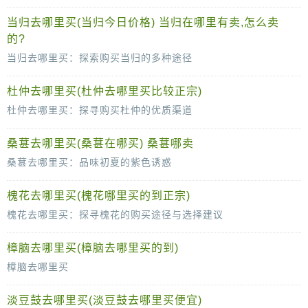
干姜，作为中药材中的一味重要成员，其独特的辛热性质在中医药领域有着广泛的应用。无论是用于日常烹饪调味，还是作为药材治疗疾病，干姜都发
当归去哪里买(当归今日价格) 当归在哪里有卖,怎么卖
的?
当归去哪里买：探索购买当归的多种途径
当归，这味古老而珍贵的中药材，因其独特的药效和广泛的应用价值，深受人们喜爱。那么，当我们需要购买当归时，应该去哪里寻找呢？本文将为您介绍
杜仲去哪里买(杜仲去哪里买比较正宗)
杜仲去哪里买：探寻购买杜仲的优质渠道
杜仲，作为一种历史悠久的中药材，因其独特的药用价值备受青睐。如今，随着人们对健康和养生意识的提升，杜仲的需求也日益增长。那么，杜仲究竟
桑葚去哪里买(桑葚在哪买) 桑葚哪卖
桑葚去哪里买：品味初夏的紫色诱惑
随着夏日的脚步渐近，那一串串紫黑色的桑葚开始挂满枝头，诱惑着人们的味蕾。桑葚不仅口感鲜美，而且富含营养，是许多人喜爱的水果之一。那么，桑葚
槐花去哪里买(槐花哪里买的到正宗)
槐花去哪里买：探寻槐花的购买途径与选择建议
槐花，作为夏季的标志性花卉之一，以其清香宜人的气息和独特的药用价值受到广大市民的喜爱。无论是作为食材还是药材，槐花都展现出了
樟脑去哪里买(樟脑去哪里买的到)
樟脑去哪里买
樟脑，这一具有悠久历史和广泛应用的天然香料和药材，如今在我们的生活中依然扮演着重要的角色。无论是用于防虫防潮，还是作为中药材使用，樟脑都有着不可替代的作用
淡豆鼓去哪里买(淡豆鼓去哪里买便宜)