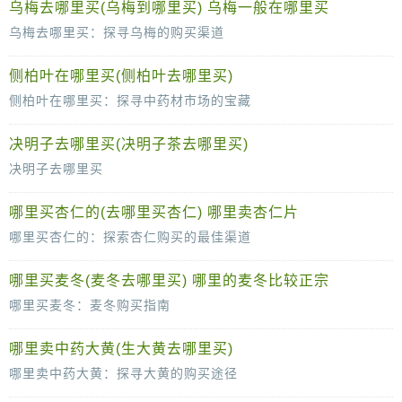
乌梅去哪里买(乌梅到哪里买) 乌梅一般在哪里买
乌梅去哪里买：探寻乌梅的购买渠道
乌梅，作为传统中药材和日常零食，因其独特的酸甜口感和丰富的营养价值，深受消费者喜爱。那么，当我们想要购买乌梅时，应该去哪里寻找呢？
侧柏叶在哪里买(侧柏叶去哪里买)
首先，乌梅作
侧柏叶在哪里买：探寻中药材市场的宝藏
侧柏叶，作为一种常见的中药材，在中医药学中有着广泛的应用。它的独特药效，使得越来越多的人开始关注并寻求购买。那么，侧柏叶究竟在哪里买
决明子去哪里买(决明子茶去哪里买)
决明子去哪里买
决明子，这味传统的中药材，因其独特的药用价值和保健功效，逐渐受到越来越多人的青睐。那么，对于想要购买决明子的朋友们来说，应该去哪里购买呢？
哪里买杏仁的(去哪里买杏仁) 哪里卖杏仁片
首先，决明子作为一种
哪里买杏仁的：探索杏仁购买的最佳渠道
杏仁，作为一种营养丰富的坚果，不仅口感香脆，而且富含蛋白质、脂肪、维生素及矿物质等多种营养成分，深受消费者喜爱。那么，哪里买杏仁最方便
哪里买麦冬(麦冬去哪里买) 哪里的麦冬比较正宗
哪里买麦冬：麦冬购买指南
麦冬，这味在中医药学中备受推崇的草药，因其独特的滋养功效而广受人们喜爱。然而，面对市面上琳琅满目的麦冬产品，许多消费者往往感到困惑：哪里买麦冬才能
哪里卖中药大黄(生大黄去哪里买)
哪里卖中药大黄：探寻大黄的购买途径