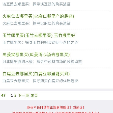
淡豆豉去哪里买：探寻淡豆豉的购买途径
淡豆豉，作为一味独特的调味品，不仅为菜肴增添了独特的风味，更在中医药学中占有一席之地。其醇厚的口感和丰富的营养价值使得越来越多的人
火麻仁去哪里买(火麻仁哪里产的最好)
火麻仁去哪里买：探寻火麻仁的购买途径
火麻仁，作为一种具有丰富营养价值和药用功效的食材，近年来受到越来越多人的青睐。然而，对于许多人来说，如何找到可靠的购买渠道，选购到优质
玉竹哪里买(玉竹去哪里买) 玉竹哪里好
玉竹哪里买：探寻玉竹的购买途径与选择之道
玉竹，这味历史悠久的中药材，以其独特的滋补效果深受人们喜爱。然而，市面上的玉竹品种繁多，质量参差不齐，让人在选购时颇感困惑。那么，玉
瓜蒌实哪里买(瓜蒌泻心汤去哪里买)
河北哪里收购水蛭：探寻中药材市场的收购动态
水蛭，作为一种传统中药材，近年来在中医药领域的应用逐渐广泛，其市场需求也日渐增长。河北，作为中国中药材的重要产地之一，对于水蛭的
白扁豆去哪里买(白扁豆哪里能买到)
白扁豆去哪里买：探寻购买白扁豆的优质途径
白扁豆，作为一种常见的食材和中药材，因其独特的营养价值和药用功效，受到广大消费者的青睐。那么，当我们想要购买白扁豆时，应该去哪里寻
47
1
2
下一页
尾页
身体不适时请至正规医院就诊！勿延误！