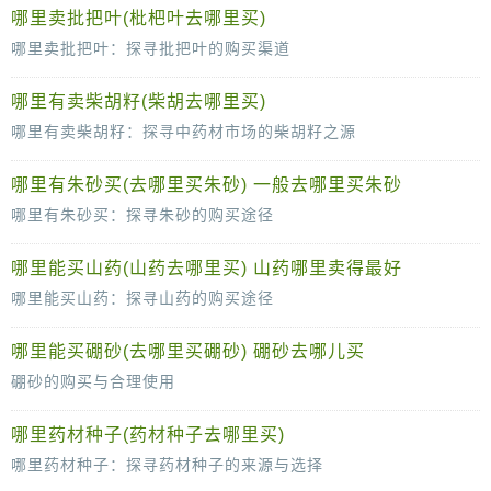
中药大黄，自古以来便是中医药学中的一味重要药材，因其独特的药效而备受青睐。在现代社会，随着人们对中医药的认可度不断提升，大黄的市场需求
哪里卖批把叶(枇杷叶去哪里买)
哪里卖批把叶：探寻批把叶的购买渠道
批把叶，这一在中药领域具有广泛应用的药材，因其独特的药用价值而备受关注。然而，对于许多想要购买批把叶的人来说，如何找到可靠的购买渠道却
哪里有卖柴胡籽(柴胡去哪里买)
哪里有卖柴胡籽：探寻中药材市场的柴胡籽之源
柴胡籽，作为一味历史悠久的中药材，其在中医药学中有着重要的地位。它被广泛用于多种疾病的辅助治疗，深受中医医师和患者的青睐。然
哪里有朱砂买(去哪里买朱砂) 一般去哪里买朱砂
哪里有朱砂买：探寻朱砂的购买途径
朱砂，这一古老的红色颜料，自古以来便在文化、艺术以及宗教等领域中扮演着重要的角色。它的鲜艳色彩和独特魅力使得许多人对其情有独钟。然而，
哪里能买山药(山药去哪里买) 山药哪里卖得最好
哪里能买山药：探寻山药的购买途径
山药，这味营养丰富、口感独特的食材，早已成为众多家庭餐桌上的常客。它不仅可以用来炖汤、煮粥，还可以制作各种美味的菜肴，深受人们的喜爱。然
哪里能买硼砂(去哪里买硼砂) 硼砂去哪儿买
硼砂的购买与合理使用
在日常生活中，硼砂这种化学物质并不常见，但在一些特定的工业领域或科学实验中，它却是不可或缺的重要原料。那么，究竟在哪里能够买到硼砂呢？
哪里药材种子(药材种子去哪里买)
首先，需要明确的
哪里药材种子：探寻药材种子的来源与选择