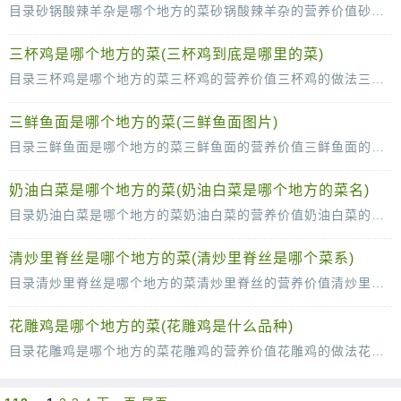
目录砂锅酸辣羊杂是哪个地方的菜砂锅酸辣羊杂的营养价值砂锅酸辣羊杂的做法砂锅酸辣羊杂的制作技巧很多人都是喜欢吃羊杂这种食物的，羊杂的口感是油而不腻，让人欲罢不能，是北方
三杯鸡是哪个地方的菜(三杯鸡到底是哪里的菜)
目录三杯鸡是哪个地方的菜三杯鸡的营养价值三杯鸡的做法三杯鸡的历史典故鸡肉是我们日常生活里面的主要的肉类食物之一，鸡肉的吃法是很多的，今天小编要给大家介绍的就是有趣的
三鲜鱼面是哪个地方的菜(三鲜鱼面图片)
目录三鲜鱼面是哪个地方的菜三鲜鱼面的营养价值三鲜鱼面的做法三鲜鱼面的制作技巧对于北方的朋友来说面食是主食，面食的种类和吃法有很多，三鲜鱼面就是其中的一种，那么大家知道
奶油白菜是哪个地方的菜(奶油白菜是哪个地方的菜名)
目录奶油白菜是哪个地方的菜奶油白菜的营养价值奶油白菜的做法奶油白菜的制作技巧很多人都是非常喜欢吃奶油白菜的，但是很多人都不知道奶油白菜是哪里的菜，一些很简单的菜肴会
清炒里脊丝是哪个地方的菜(清炒里脊丝是哪个菜系)
目录清炒里脊丝是哪个地方的菜清炒里脊丝的营养价值清炒里脊丝的做法清炒里脊丝的制作技巧清炒里脊丝是一道很有名的菜了，清炒里脊丝的做法也是很简单的，只要大家可以掌握要领
花雕鸡是哪个地方的菜(花雕鸡是什么品种)
目录花雕鸡是哪个地方的菜花雕鸡的营养价值花雕鸡的做法花雕鸡的饮食禁忌花雕鸡是八大菜系之一，主要的食材就是花雕酒和鸡了，花雕鸡通过反复的焖烤，肉质是非常的鲜嫩的，而且鸡肉