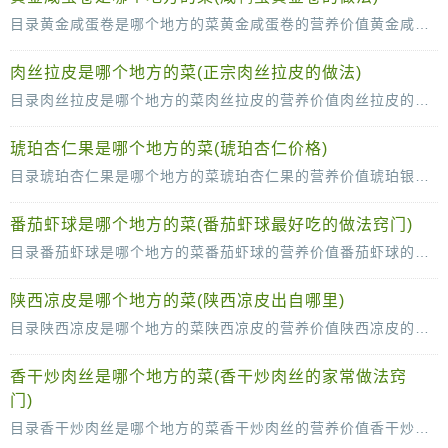
目录黄金咸蛋卷是哪个地方的菜黄金咸蛋卷的营养价值黄金咸蛋卷的做法黄金咸蛋卷的饮食禁忌黄金咸蛋卷有着很浓的蛋黄的味道，有着酥脆的外皮，让很多人都会爱上一道菜，但是很少的
肉丝拉皮是哪个地方的菜(正宗肉丝拉皮的做法)
目录肉丝拉皮是哪个地方的菜肉丝拉皮的营养价值肉丝拉皮的图片肉丝拉皮的做法拉皮大家知道这是一种什么样的食材吗，如果生活在南方的朋友可能对它了解的不是很多，甚至都没有听
琥珀杏仁果是哪个地方的菜(琥珀杏仁价格)
目录琥珀杏仁果是哪个地方的菜琥珀杏仁果的营养价值琥珀银杏果的做法琥珀银杏果的饮食禁忌琥珀杏仁果的味道是淡淡的，甜甜的喜欢吃甜食的朋友应该会喜欢的，琥珀杏仁果有着开胃
番茄虾球是哪个地方的菜(番茄虾球最好吃的做法窍门)
目录番茄虾球是哪个地方的菜番茄虾球的营养价值番茄虾球的做法番茄虾球的烹饪技巧虾肉是大家都喜欢吃的，尤其是虾的尾部，是肉最多的地方，也是最好吃的地方。虾的制作方法也是非
陕西凉皮是哪个地方的菜(陕西凉皮出自哪里)
目录陕西凉皮是哪个地方的菜陕西凉皮的营养价值陕西凉皮的做法陕西凉皮的调料配方每到了夏季的时候，由于天气太热的缘故，所以很多人都不喜欢吃热腾腾的菜肴，这个时候凉菜就成为
香干炒肉丝是哪个地方的菜(香干炒肉丝的家常做法窍
门)
目录香干炒肉丝是哪个地方的菜香干炒肉丝的营养价值香干炒肉丝的做法香干炒肉丝的饮食禁忌肉应该是大多数人喜欢吃的，香干炒肉丝这道菜相信大家也是吃过的，这道菜不仅很美味还