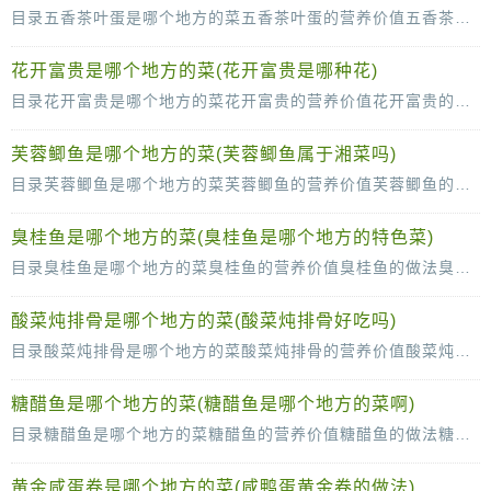
目录五香茶叶蛋是哪个地方的菜五香茶叶蛋的营养价值五香茶叶蛋的做法五香茶叶蛋的制作技巧鸡蛋是我们经常会吃的食物，鸡蛋的吃法也是各种各样的，五香茶叶蛋就是其中的一种很受
花开富贵是哪个地方的菜(花开富贵是哪种花)
目录花开富贵是哪个地方的菜花开富贵的营养价值花开富贵的做法花开富贵的烹饪技巧我们知道中国人凡事都喜欢讨个好彩头，所以在为菜肴起名字的时候，也是会取一些吉祥如意的名字
芙蓉鲫鱼是哪个地方的菜(芙蓉鲫鱼属于湘菜吗)
目录芙蓉鲫鱼是哪个地方的菜芙蓉鲫鱼的营养价值芙蓉鲫鱼的做法芙蓉鲫鱼的菜品特色大家有没有尝试过将鸡蛋和鲫鱼结合在一起烹饪呢，肯定没有。鸡蛋和鲫鱼都是蛋白质含量比较高
臭桂鱼是哪个地方的菜(臭桂鱼是哪个地方的特色菜)
目录臭桂鱼是哪个地方的菜臭桂鱼的营养价值臭桂鱼的做法臭桂鱼的食用禁忌臭桂鱼是一道很传统的菜肴了，为什么会把这道菜命名为臭桂鱼呢，因为这道菜的味道有点似臭非臭的，但是吃
酸菜炖排骨是哪个地方的菜(酸菜炖排骨好吃吗)
目录酸菜炖排骨是哪个地方的菜酸菜炖排骨的营养价值酸菜炖排骨的做法酸菜炖排骨的特点酸菜是一种很下饭的食材，也是我们非常熟悉的食物，酸菜不仅仅味道很好，还有很高的营养价值
糖醋鱼是哪个地方的菜(糖醋鱼是哪个地方的菜啊)
目录糖醋鱼是哪个地方的菜糖醋鱼的营养价值糖醋鱼的做法糖醋鱼的特色糖醋鱼是很多人喜欢的一种菜，糖醋鱼的味道是酸酸甜甜的，我们在吃的时候对食欲是很有帮助的，特别是在炎热的
黄金咸蛋卷是哪个地方的菜(咸鸭蛋黄金卷的做法)