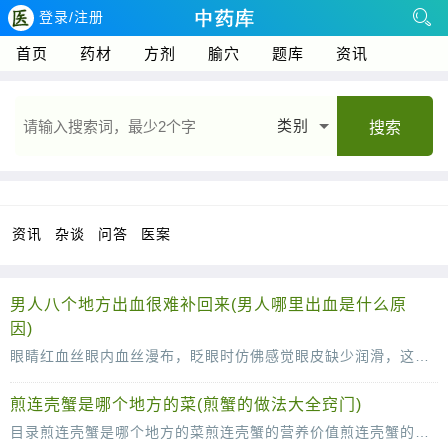
登录/注册
首页
药材
方剂
腧穴
题库
资讯
类别
搜索
资讯
杂谈
问答
医案
男人八个地方出血很难补回来(男人哪里出血是什么原
因)
眼睛红血丝眼内血丝漫布，眨眼时仿佛感觉眼皮缺少润滑，这几乎可以确定眼睛已经感染了。这时应停止视物，敷上一条冷毛巾，稍事缓解，同时涂一些消炎眼膏。切记不能揉眼睛，因为手是脏的
煎连壳蟹是哪个地方的菜(煎蟹的做法大全窍门)
目录煎连壳蟹是哪个地方的菜煎连壳蟹的营养价值煎连壳蟹的做法煎连壳蟹的制作技巧煎连壳蟹是哪一个地方的菜，应该大家都不是那么的了解，螃蟹是一种很美味的食物，到了螃蟹上市的