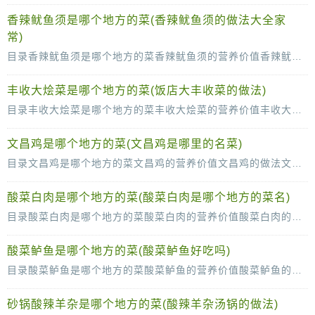
香辣鱿鱼须是哪个地方的菜(香辣鱿鱼须的做法大全家
常)
目录香辣鱿鱼须是哪个地方的菜香辣鱿鱼须的营养价值香辣鱿鱼须的做法香辣鱿鱼须的饮食禁忌鱿鱼我们一般都是在吃烧烤的时候吃，大家都会觉得鱿鱼没有什么营养价值，其实鱿鱼的吃
丰收大烩菜是哪个地方的菜(饭店大丰收菜的做法)
目录丰收大烩菜是哪个地方的菜丰收大烩菜的营养价值丰收大烩菜的做法丰收大烩菜的制作技巧丰收大烩菜是把各种的蔬菜放在一起炖的一道菜，这样做法是很简单的，各种的食材混合在
文昌鸡是哪个地方的菜(文昌鸡是哪里的名菜)
目录文昌鸡是哪个地方的菜文昌鸡的营养价值文昌鸡的做法文昌鸡的历史典故文昌鸡大家都是听到过的，也有很多人吃过这道菜，文昌鸡是很有名的一道菜，那么大家知道文昌鸡是怎么做的
酸菜白肉是哪个地方的菜(酸菜白肉是哪个地方的菜名)
目录酸菜白肉是哪个地方的菜酸菜白肉的营养价值酸菜白肉的做法酸菜白肉的制作技巧不同地方的人喜欢吃的菜口味都是不一样的，每一个地方也有不同的特色菜，酸菜白肉就是北方比较
酸菜鲈鱼是哪个地方的菜(酸菜鲈鱼好吃吗)
目录酸菜鲈鱼是哪个地方的菜酸菜鲈鱼的营养价值酸菜鲈鱼的做法酸菜鲈鱼的制作技巧酸辣鲈鱼这道菜的食用价值是很高的，可以补充我们身体需要的蛋白质，而且酸辣的味道也可以增加
砂锅酸辣羊杂是哪个地方的菜(酸辣羊杂汤锅的做法)