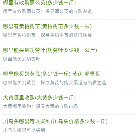
哪里有收购蒲公英(多少钱一斤)
哪里有收购蒲公英：探寻蒲公英的收购渠道
蒲公英，这一常见的野生植物，不仅以其独特的美丽外观赢得了人们的喜爱，更因其丰富的药用价值而被广泛应用。然而，对于许多蒲公英种植者或
哪里有黄柏树苗(黄柏树苗多少钱一棵)
哪里有黄柏树苗：探寻黄柏树苗的获取途径
黄柏，这味具有悠久历史的中药材，因其独特的药用价值和广泛的市场需求，受到了越来越多人的关注。对于想要种植黄柏的人来说，寻找优质的黄
哪里能买到功劳叶(功劳叶多少钱一公斤)
哪里能买到功劳叶
功劳叶，这个名字听起来便蕴含着一种深厚的文化底蕴和医学价值。在中医药领域，功劳叶以其独特的药用效果，受到了众多医师和患者的青睐。那么，对于想要购买功劳
哪里能买到黄芪(多少钱一斤) 黄芪 哪里买
哪里能买到黄芪：探寻黄芪的购买渠道与品质之选
黄芪，作为中医药领域的瑰宝，自古以来就被誉为“补气圣药”。随着人们对健康和养生的日益关注，黄芪的市场需求也在不断增加。那么，
大黄哪里收购(大黄多少钱一斤)
大黄哪里收购：探寻大黄的收购市场
大黄，作为中药材的瑰宝，历来以其独特的药效在中医药领域占据重要地位。然而，对于种植大黄的农户而言，如何寻找合适的收购渠道，将辛勤耕耘的成果
川乌头哪里可以买到(川乌头价格多少钱一斤)
川乌头哪里可以买到