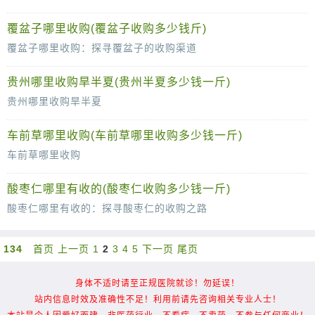
补骨脂，这味在中医药学中备受推崇的草本植物，以其独特的药效在广大民众中享有盛誉。对于许多人来说，了解补骨脂哪里有买，是获取这一珍贵药
覆盆子哪里收购(覆盆子收购多少钱斤)
覆盆子哪里收购：探寻覆盆子的收购渠道
覆盆子，这种集药用、食用和观赏价值于一身的果实，近年来逐渐受到市场的青睐。随着其种植规模的扩大，如何有效地将覆盆子转化为经济收益，成
贵州哪里收购旱半夏(贵州半夏多少钱一斤)
贵州哪里收购旱半夏
旱半夏，作为一种重要的中药材，在中医药领域具有广泛的应用价值。而在贵州这片神奇的土地上，由于其独特的地理环境和气候条件，旱半夏的生长尤为繁茂，品质上乘
车前草哪里收购(车前草哪里收购多少钱一斤)
车前草哪里收购
车前草，这种常见的野生植物，近年来因其独特的药用价值而备受关注。它不仅具有清热利尿、明目祛痰等功效，还在许多中药配方中发挥着重要作用。因此，车前草的收购
酸枣仁哪里有收的(酸枣仁收购多少钱一斤)
酸枣仁哪里有收的：探寻酸枣仁的收购之路
酸枣仁，这一富含营养和药用价值的果实，近年来在健康食品与中药材市场上备受瞩目。然而，对于许多酸枣仁的种植者和收集者来说，如何找到可
134
首页
上一页
1
2
3
4
5
下一页
尾页
身体不适时请至正规医院就诊！勿延误！
站内信息时效及准确性不足！利用前请先咨询相关专业人士！