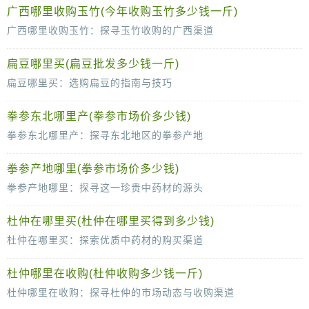
川乌头，作为一种具有悠久历史和独特药效的中药材，因其对头痛、失眠、神经衰弱等症状有良好的治疗效果，受到了广大消费者的青睐。然而，随着市场上药材的多样
广西哪里收购玉竹(今年收购玉竹多少钱一斤)
广西哪里收购玉竹：探寻玉竹收购的广西渠道
玉竹，作为一种珍贵的中药材，因其独特的药用价值和滋补效果而备受市场青睐。在广西这片丰饶的土地上，玉竹的种植和收购业务尤为活跃。
扁豆哪里买(扁豆批发多少钱一斤)
扁豆哪里买：选购扁豆的指南与技巧
扁豆，作为我们日常餐桌上常见的食材，不仅口感鲜美，而且营养丰富，深受人们的喜爱。然而，面对市面上众多的扁豆品种和销售渠道，我们该如何选择并购
拳参东北哪里产(拳参市场价多少钱)
拳参东北哪里产：探寻东北地区的拳参产地
拳参，作为一种多年生草本植物，以其独特的药用价值和观赏价值，在中医药领域和园艺界均享有盛誉。而在我国东北地区，由于其特定的地理环境
拳参产地哪里(拳参市场价多少钱)
拳参产地哪里：探寻这一珍贵中药材的源头
拳参，这一独特的中药材，以其丰富的药用价值和神奇的功效，在中医药领域备受瞩目。那么，拳参究竟产自何方呢？今天，就让我们一起探寻这一珍贵
杜仲在哪里买(杜仲在哪里买得到多少钱)
杜仲在哪里买：探索优质中药材的购买渠道
在中医药文化中，杜仲以其独特的药用价值备受推崇。作为一味补肾强骨的良药，杜仲在市场上的需求日益增长。然而，面对琳琅满目的中药材市
杜仲哪里在收购(杜仲收购多少钱一斤)
杜仲哪里在收购：探寻杜仲的市场动态与收购渠道