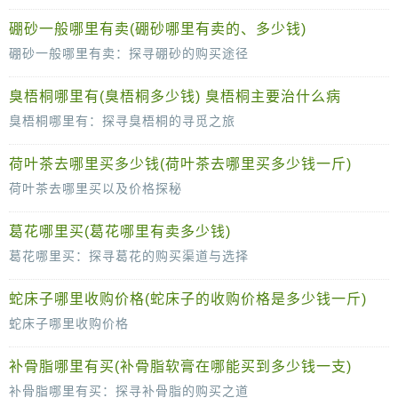
砂仁，作为一种常用的中药材和香料，因其独特的药效和风味而备受青睐。无论是在中药方剂中的应用，还是在烹饪中的点缀，砂仁都发挥着不可替代的
硼砂一般哪里有卖(硼砂哪里有卖的、多少钱)
硼砂一般哪里有卖：探寻硼砂的购买途径
硼砂，作为一种常见的化工原料，在多个领域中都有着广泛的应用。对于需要硼砂的人来说，了解其购买途径至关重要。那么，硼砂一般哪里有卖呢？本
臭梧桐哪里有(臭梧桐多少钱) 臭梧桐主要治什么病
臭梧桐哪里有：探寻臭梧桐的寻觅之旅
臭梧桐，这一名字或许并不为大众所熟知，但它却是中医药领域的一味重要药材。对于许多需要它的患者和药材爱好者来说，找到可靠的臭梧桐来源并
荷叶茶去哪里买多少钱(荷叶茶去哪里买多少钱一斤)
荷叶茶去哪里买以及价格探秘
荷叶茶，以其独特的口感和养生功效，近年来在健康饮品市场中备受瞩目。它不仅能够消暑解渴，还具有清热解毒、降脂减肥等多重功效，深受消费者喜爱。然
葛花哪里买(葛花哪里有卖多少钱)
葛花哪里买：探寻葛花的购买渠道与选择
葛花，作为一种具有悠久历史和丰富药用价值的中药材，近年来在健康养生领域备受瞩目。那么，对于想要购买葛花的消费者来说，究竟应该去哪里购
蛇床子哪里收购价格(蛇床子的收购价格是多少钱一斤)
蛇床子哪里收购价格
蛇床子，作为一种传统中药材，具有温肾助阳、祛风止痒等多种功效，深受中医药市场的青睐。然而，对于种植蛇床子的农户和想要了解蛇床子市场价格的消费者来说，蛇
补骨脂哪里有买(补骨脂软膏在哪能买到多少钱一支)
补骨脂哪里有买：探寻补骨脂的购买之道