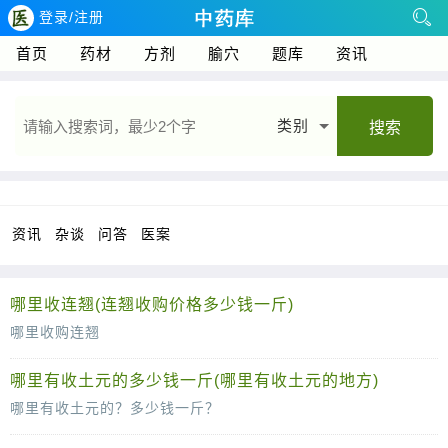
登录/注册
首页
药材
方剂
腧穴
题库
资讯
类别
搜索
资讯
杂谈
问答
医案
哪里收连翘(连翘收购价格多少钱一斤)
哪里收购连翘
连翘，作为一种珍贵的中药材，历来以其独特的药用价值受到市场的青睐。随着中医药产业的蓬勃发展，连翘的需求量也逐年增加，因此，对于连翘种植户而言，了解哪里收购连翘
哪里有收土元的多少钱一斤(哪里有收土元的地方)
哪里有收土元的？多少钱一斤？
土元，作为一种中药材，在中医药领域有着广泛的应用。随着人们对中医药的认可度不断提升，土元的市场需求也在逐渐增大。那么，对于想要出售土元的农户或