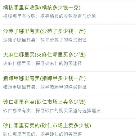
杜仲，这味被誉为“植物黄金”的中药材，以其独特的药用价值和市场需求，成为了中药材市场中的热门品种。那么，对于杜仲的种植者和销
橘核哪里有收购(橘核多少钱一克)
橘核哪里有收购：探寻橘核的收购渠道与价值
橘核，作为柑橘类水果的副产品，常常被人们忽视。然而，在中医药领域，橘核却因其独特的药用价值而备受关注。近年来，随着健康养生观念的普
沙苑子哪里有卖(沙苑子多少钱一斤)
沙苑子哪里有卖：探寻沙苑子的购买途径
沙苑子，这味独特的中药材，因其药用价值和丰富的营养成分而备受关注。然而，对于许多想要购买沙苑子的人来说，如何找到可靠的购买渠道却是一
火麻仁哪里买(火麻仁哪里买多少钱)
火麻仁哪里买：探寻火麻仁的购买途径
火麻仁，作为一种富含营养价值和药用功效的食材，近年来逐渐受到广大消费者的青睐。其不仅可用于烹饪美食，更在中医药领域有着广泛的应用。那
猪蹄甲哪里有卖(猪蹄甲多少钱一斤)
猪蹄甲哪里有卖：探寻猪蹄甲的购买途径
猪蹄甲，这一在中医药学中备受青睐的中药材，因其独特的药用价值而被广泛应用。猪蹄甲作为猪蹄的角质部分，经过炮制后具有止血、化淤、消炎
砂仁哪里有卖(砂仁市场上卖多少钱)
砂仁哪里有卖：探寻砂仁的购买渠道与选择建议
砂仁，作为一味重要的中药材，以其独特的香气和药用价值受到广大消费者的青睐。它不仅可以用于调理身体，还是许多中药方剂的重要组成
砂仁哪里有卖的(砂仁市场上卖多少钱)
砂仁哪里有卖的：探寻砂仁的购买渠道