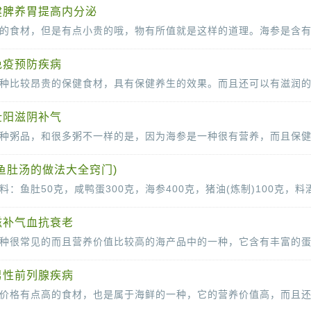
健脾养胃提高内分泌
免疫预防疾病
壮阳滋阴补气
鱼肚汤的做法大全窍门)
滋补气血抗衰老
男性前列腺疾病