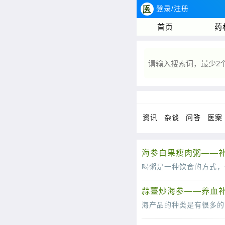
登录/注册
首页
药
资讯
杂谈
问答
医案
海参白果瘦肉粥——补
蒜薹炒海参——养血