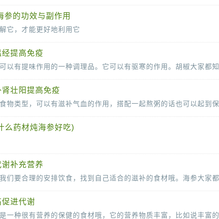
以来便以其独特的营养价值和药用功效备受人们推崇。在中医理论中，海参被视为滋
海参的功效与副作用
解它，才能更好地利用它
以来就是人们追求健康与美味的食材之一。它不仅口感鲜美，更因其独特的营养价
温经提高免疫
补肾壮阳提高免疫
什么药材炖海参好吃)
或羊角豆，是一种在中医药领域备受推崇的草本植物。它是豆科植物决明或小决明的干燥成熟种子，
代谢补充营养
高促进代谢