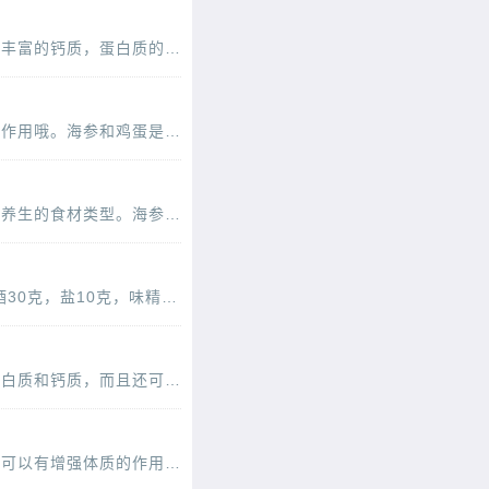
海参是一种大家都喜欢吃的食材，但是有点小贵的哦，物有所值就是这样的道理。海参是含有丰富的钙质，蛋白质的一种食材，具有滋补气血的作用，可以调理肠胃，海参怎么吃呢，来看看海参小米
海参大家都吃过吧，是一种比较昂贵的保健食材，具有保健养生的效果。而且还可以有滋润的作用哦。海参和鸡蛋是可以一起吃的哦，比如说海参炒鸡蛋就是不错的选择，可以增强免疫力，同时
海参粥是我们经常吃的一种粥品，和很多粥不一样的是，因为海参是一种很有营养，而且保健养生的食材类型。海参的蛋白质还是比较高的，那么如何做海参粥呢，下面的这道大米海参粥就是可
潮式海参鱼肚羹的食谱原料：鱼肚50克，咸鸭蛋300克，海参400克，猪油(炼制)100克，料酒30克，盐10克，味精1克，胡椒粉1克，大葱20克，姜20克，淀粉(豌豆)25克，鸡油30克，小麦面粉20克。工艺做法：煮配
海参大家都吃过吧，是一种很常见的而且营养价值比较高的海产品中的一种，它含有丰富的蛋白质和钙质，而且还可以有美容养颜的作用，海参很适合女性们吃，来看看花胶海参排骨粥的做法可
海参是一种很名贵的而且价格有点高的食材，也是属于海鲜的一种，它的营养价值高，而且还可以有增强体质的作用，你知道吗男性适当的食用海参是可以有预防前列腺疾病的作用，今天就介绍