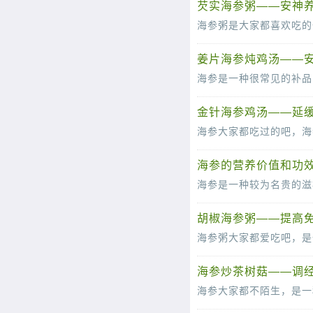
芡实海参粥——安神
姜片海参炖鸡汤——安
金针海参鸡汤——延
海参的营养价值和功效
胡椒海参粥——提高
海参炒茶树菇——调