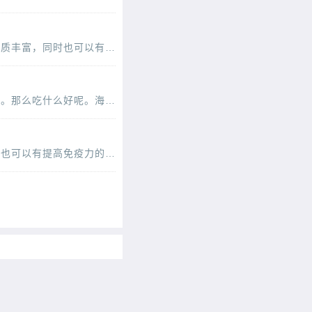
海参大家都很喜欢吃的吧，是一种很有营养而且具有养生保健的一种食材类型哦，它的营养物质丰富，同时也可以有提高免疫力的效果哦，海参怎么吃呢，可以熬粥，来看看海参小米青菜粥的做法
每个人的体质不同，所以要找到适合自己的一些养生的方式和方法。饮食养生是很重要的一项。那么吃什么好呢。海参是一种很有营养的保健的食材类型，和鸡蛋一起吃，可以预防疾病，提高
海参大家都知道的吧，是一种很有养生滋补的食材类型，而且营养价值也是比较高的呢。同时也可以有提高免疫力的作用。海参如何食用呢，一起来看看这道冬季进补的冬菇焖海参的做法吧
，赤参的别名是什么呢？本文将带