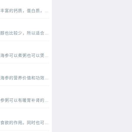
海参粥是大家都喜欢吃的一种粥品，营养价值超高，是因为海参的营养素是比较多的，比如说丰富的钙质，蛋白质，还有胶原蛋白，可以美容养颜，海参粥的吃法也有很多，今天的芡实海参粥就是不错
海参是一种很常见的补品，是大家都喜欢吃的一种食材哦，它含有的蛋白质很丰富，而且胆固醇也比较少，所以适合多种的人群食用哦。海参的食用率还是比较高的，怎么吃好呢，具有安神养血的
海参大家都吃过的吧，海参是一种高蛋白的食物，而且一般人都可以吃，可以有滋补的作用。海参可以煮粥也可以煲汤，还可以做各种的菜肴。今天介绍金针海参鸡汤这道菜，可以有补气血抗衰
海参是一种较为名贵的滋补食材，具有很高的营养价值和保健功效，非常受大众所喜爱，那么海参的营养价值和功效是什么呢？补肾益精中医《本草从新》认为，海参性味咸、温，入心、肾二经，有
海参粥大家都爱吃吧，是一种很常见的海参的食用方法哦，不同的人群选择的食物不一样。海参粥可以有暖胃补肾的作用哦，怎么吃比较好呢，今天介绍胡椒海参粥的做法，可以有补肾驱寒的效
海参大家都不陌生，是一种很有营养的，而且具有保健作用的一种食材类型哦。它可以有促进食欲的作用。同时也可以增强体质。海参怎么吃好吃呢，下面的这道海参炒茶树菇具有缓解疲劳