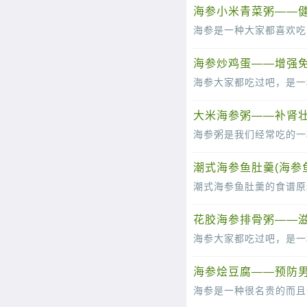
海参小米青菜粥——
海参炒鸡蛋——增强
大米海参粥——补肾
潮式海参鱼肚羹(海参
花胶海参排骨粥——
海参烩豆腐——预防