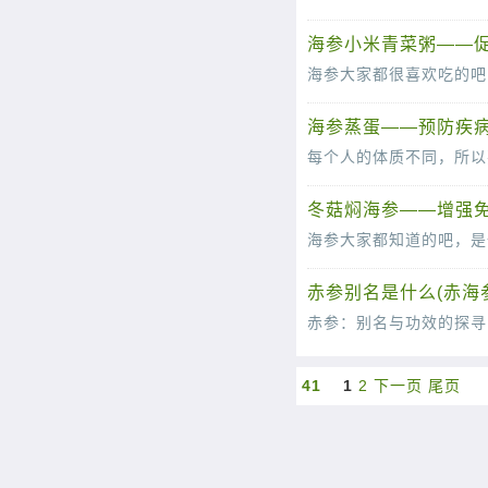
海参小米青菜粥——
海参蒸蛋——预防疾
冬菇焖海参——增强
赤参别名是什么(赤海
赤参：别名与功效的探寻
在中医药的宝库中，赤参以其独特的
41
1
2
下一页
尾页