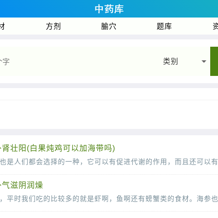
材
方剂
腧穴
题库
类别
肾壮阳(白果炖鸡可以加海带吗)
补气滋阴润燥