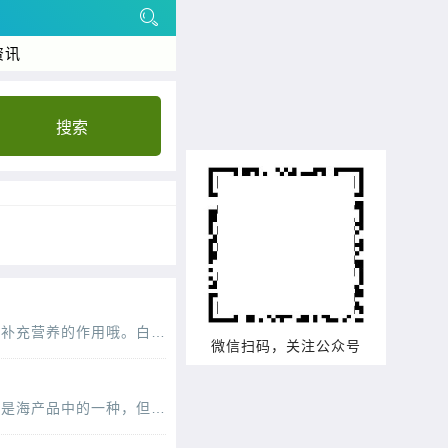
资讯
搜索
喝粥是一种饮食的方式，也是人们都会选择的一种，它可以有促进代谢的作用，而且还可以有补充营养的作用哦。白果瘦肉粥大家都喝过吗，是由白果也就是银杏，还有瘦肉，大米熬煮的，而且也可
微信扫码，关注公众号
海产品的种类是有很多的，平时我们吃的比较多的就是虾啊，鱼啊还有螃蟹类的食材。海参也是海产品中的一种，但是它的价格有点贵，营养价值也是很丰富的，海参具有补虚的作用，这道蒜薹炒