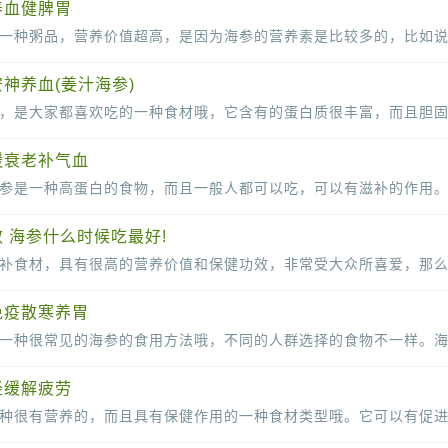
养血健脾胃
神养血(姜汁海参)
缓衰老补气血
 海参什么时候吃最好!
免疫散寒养胃
经缓解疲劳