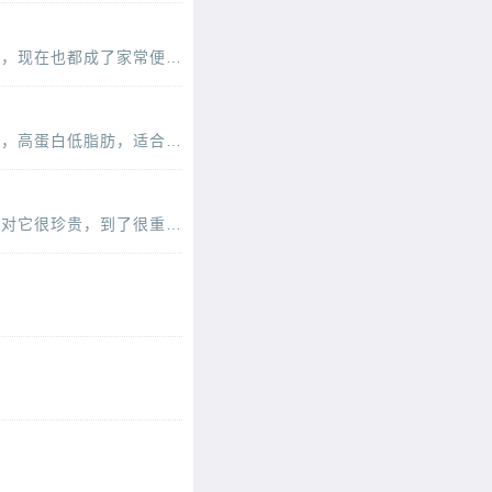
海参是一种很常见的食材，现在的人们生活水平提高了，对于这些之前人们认为很珍贵的食材，现在也都成了家常便饭了。老年人很适合吃海参的哦，可以有帮助降血压的作用，而且还可以补充
海参的食用率还是比较高的，相信大家都对它的口感和营养有所了解吧。它的营养素比较丰富，高蛋白低脂肪，适合多种人群食用，最经典的食用方法就是海参小米粥了，可以有补肾提高免疫力
海参是一种很名贵的，而且营养价值超高的海鲜类的食材哦，价格还是比较贵的，一般人都会对它很珍贵，到了很重大的节日的时候才会吃，海参的食用方法有很多，可以补肾增强免疫力，和大米搭
海参被视为滋补强壮、养阴
路上对它青睐有加。今天，我们