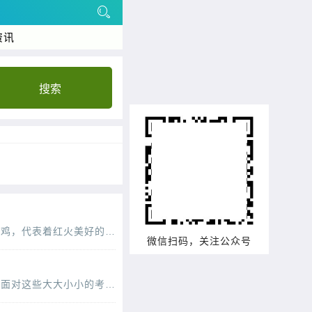
资讯
搜索
火鸡大家都吃过吧，如果没有吃过一定听说过，一般到了国外的圣诞节，外国人都会选择吃火鸡，代表着红火美好的生活。火鸡的营养丰富，而且还可以降脂健，如何食用呢，来看看圣诞火鸡的做法
微信扫码，关注公众号
生活中我们要经历各种各样的考试，如高考、中考、公务员考试，职业技能考试等等，大家在面对这些大大小小的考试的时候难免会出现紧张的情绪，过度紧张反而不利于考生的正常发挥，下面