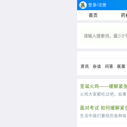
登录/注册
首页
药
资讯
杂谈
问答
医案
圣诞火鸡——缓解紧
面对考试 如何缓解紧