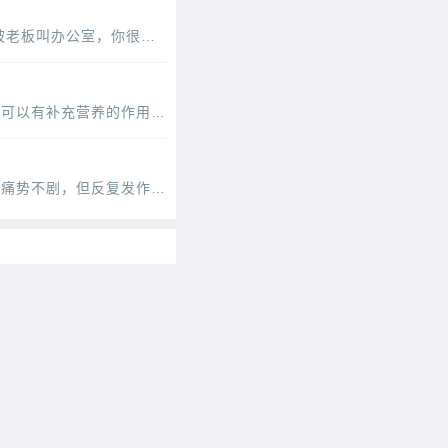
你是否遇到过以下情况，你快要迟到了，人很紧张，但这时你却突然想上厕所;你工作出错，被老板叫办公室，你很紧张，偏偏这时你想上厕所;考试即将开始，你举手说想上厕所等等。还有人这样的
食物的种类有很多，水果和蔬菜都是我们生活中不能缺少的一部分，经常吃些不同种类的食物可以有补充营养的作用，还可以提高体质和免疫力。香蕉就是我们经常吃的一种水果，营养丰富，助
吴宏赟 山东省中医院紧张型头痛是一种以颈枕部或全头紧缩不适为主要表现的原发性头痛。痛势不剧，但反复发作，缠绵难愈，严重影响患者的日常生活、工作活动和社会功能，生活质量降