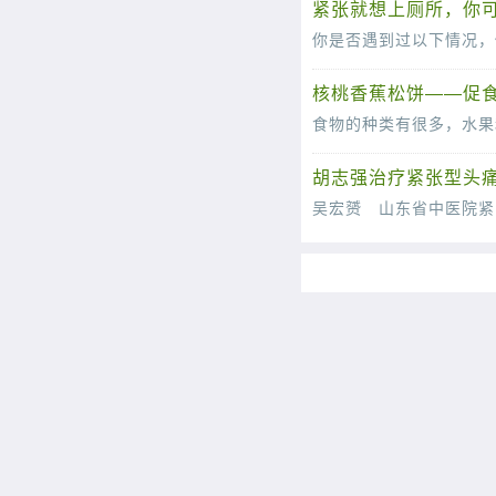
紧张就想上厕所，你
核桃香蕉松饼——促
胡志强治疗紧张型头