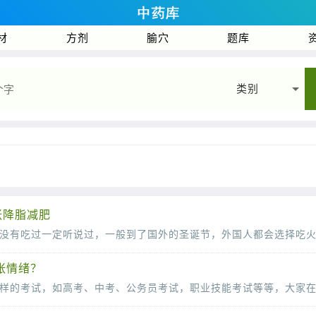
材
方剂
腧穴
题库
类别
张降脂减肥
张情绪？