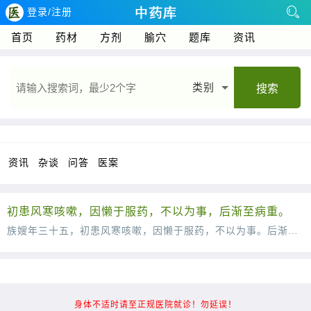
登录/注册
首页
药材
方剂
腧穴
题库
资讯
类别
搜索
资讯
杂谈
问答
医案
初患风寒咳嗽，因懒于服药，不以为事，后渐至病重。
族嫂年三十五，初患风寒咳嗽，因懒于服药，不以为事。后渐至病重，始延医诊治。所服之药，皆温散燥烈之品，不知风寒久而化热，故越治越剧，几至不起。后生于腊底回里，族兄邀为诊视。脉象虚而
身体不适时请至正规医院就诊！勿延误！