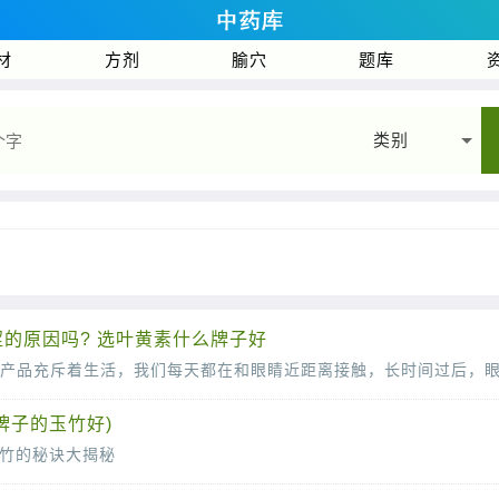
材
方剂
腧穴
题库
类别
的原因吗? 选叶黄素什么牌子好
牌子的玉竹好)
竹的秘诀大揭秘
因其独特的药用价值和滋补效果而备受青睐。然而，市面上的玉竹品质良莠不齐，让人眼