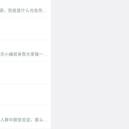
经常调侃说别人秀恩爱被亮瞎眼，其实真正会“亮瞎”眼的是生活中某些对眼睛有健康威胁的光源，到底是什么光会伤害眼睛，眼睛是不是真会被亮瞎，眼睛比较怕光是为什么呢?
要产区之一，其红参品质备受关注
超市里面常见的五香粉品牌非常的多，很多人在购买的时候都表示不知道应该选哪个，所以今天小编就来帮大家做一个筛选，一起来看看哪个品牌的五香粉比较好吃吧。五香粉什么牌子好一
些食物的搭配问题。那么，豆浆与
，鸡内金买什么牌子好呢？本
压缩饼干其实在我们的生活中很常见，小小的一块饼干却能完全满足饱腹的需求，在一些特殊人群中颇受欢迎，那么，在众多的压缩饼干品牌中，哪些牌子的压缩饼干最好吃呢？压缩饼干什么牌子