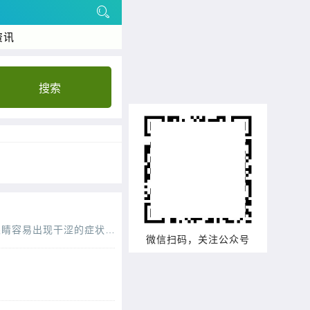
资讯
搜索
电脑、手机、ipad等电子产品充斥着生活，我们每天都在和眼睛近距离接触，长时间过后，眼睛容易出现干涩的症状，令人感觉非常不舒服，为此你有了解过眼睛干涩的原因和缓解的办法吗?一
微信扫码，关注公众号
花缭乱。那么，什么样的玉竹好