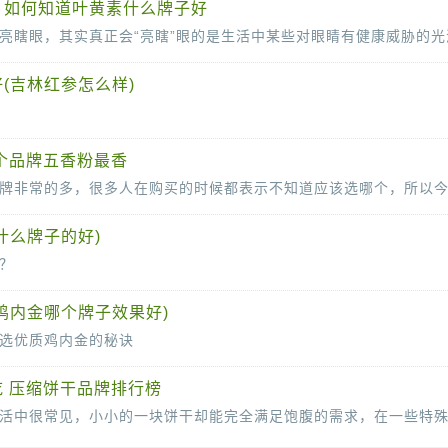
？如何知道叶黄素什么牌子好
(吉林红参怎么样)
越来越多的人开始关注传统中药材，特别是被誉为“百草之王”的红参。吉林，作为中国红参的重
个品牌五香粉最香
什么牌子的好)
？
饮品，因其营养丰富、易于消化而深受喜爱。然而，在享受豆浆的美味时，我们也需要注意它与某
鸡内金哪个牌子效果好)
选优质鸡内金的秘诀
其独特的药用价值而备受关注。然而，市场上的鸡内金品牌众多，让人眼花缭乱。那么
 压缩饼干品牌排行榜