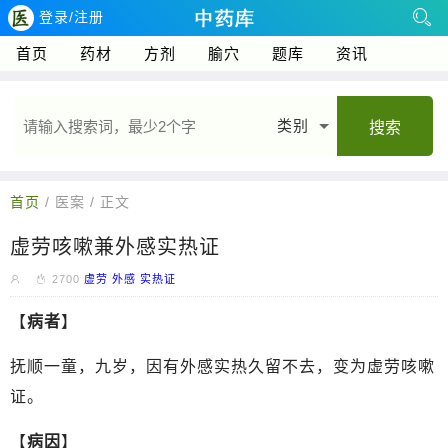
登录/注册
首页
药材
方剂
腧穴
题库
资讯
类别
搜索
首页
/ 医案 / 正文
虚劳咳嗽兼外感实热证
2700
虚劳
外感
实热证
【
病者
】
抚顺一童，九岁，因有外感实热久留不去，变为虚劳咳嗽
证。
【
病因
】