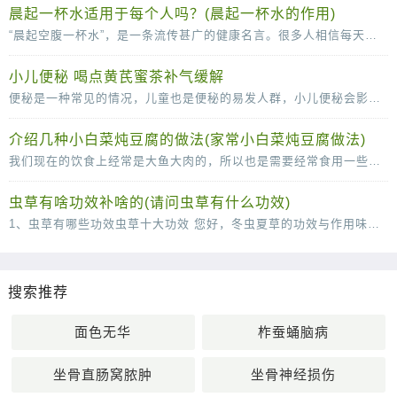
晨起一杯水适用于每个人吗？(晨起一杯水的作用)
“晨起空腹一杯水”，是一条流传甚广的健康名言。很多人相信每天的这杯水，可以清肠胃、排毒养颜、稀释血液，甚至还可以减少疾病的发生。那么，晨起一杯水适用于每个人吗？不是的。从
小儿便秘 喝点黄芪蜜茶补气缓解
便秘是一种常见的情况，儿童也是便秘的易发人群，小儿便秘会影响到身心的健康发育，所以小儿出现便秘的时候一定要及时的调理。下面中医就为父母们介绍几款辅助治疗便秘的食疗方，快
介绍几种小白菜炖豆腐的做法(家常小白菜炖豆腐做法)
我们现在的饮食上经常是大鱼大肉的，所以也是需要经常食用一些小清新的菜肴来很好的改善我们的肠胃的，说到这里，口味清淡的小白菜炖豆腐就是我们不得不说的一道菜了，这道菜虽然说
虫草有啥功效补啥的(请问虫草有什么功效)
1、虫草有哪些功效虫草十大功效 您好，冬虫夏草的功效与作用味甘，性平。能补肾壮阳，补肺平喘，止血化痰。用于肾虚阳痿，遗精，头昏耳鸣；肺虚或肺肾两虚，喘咳短气，或咳血；体虚自汗，畏风。1
搜索推荐
面色无华
柞蚕蛹脑病
坐骨直肠窝脓肿
坐骨神经损伤