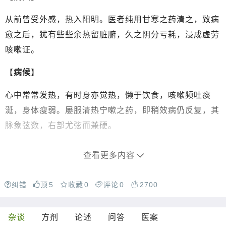
从前曾受外感，热入阳明。医者纯用甘寒之药清之，致病
愈之后，犹有些些余热留脏腑，久之阴分亏耗，浸成虚劳
咳嗽证。
【
病候
】
心中常常发热，有时身亦觉热，懒于饮食，咳嗽频吐痰
涎，身体瘦弱。屡服清热宁嗽之药，即稍效病仍反复，其
脉象弦数，右部尤弦而兼硬。
查看更多内容
纠错
顶
5
收藏
0
评论
0
2700
杂谈
方剂
论述
问答
医案