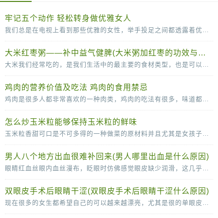
牢记五个动作 轻松转身做优雅女人
我们总是在电视上看到那些优雅的女性，举手投足之间都透露着优雅。其实，漂亮的女人不单单是脸蛋长得漂亮，拥有一个完美的身材，更要有气质，而气质并不是一天两天就可以培养出来的，需
大米红枣粥——补中益气健脾(大米粥加红枣的功效与作用)
大米我们经常吃的，是我们生活中的最主要的食材类型，也是可以补充丰富的碳水化合物的重要的来源。大米和红枣搭配煮粥的话可以有滋补气血的作用，红枣可以补血，而且还可以补铁的哦
鸡肉的营养价值及吃法 鸡肉的食用禁忌
鸡肉是很多人都非常喜欢的一种肉类，鸡肉的吃法有很多，味道都很可口，鸡肉的脂肪含量比较低，常吃也没那么容易长胖，营养价值很高。鸡肉的营养价值及吃法多吃鸡肉，有助于抗冻防病，而且
怎么炒玉米粒能够保持玉米粒的鲜味
玉米粒香甜可口是不可多得的一种做菜的原材料并且尤其是女孩子是很喜欢吃玉米粒的因为玉米粒味道香甜，但是当我们自己尝试着去做玉米粒的时候就会发现其实很多时候我们做的玉
男人八个地方出血很难补回来(男人哪里出血是什么原因)
眼睛红血丝眼内血丝漫布，眨眼时仿佛感觉眼皮缺少润滑，这几乎可以确定眼睛已经感染了。这时应停止视物，敷上一条冷毛巾，稍事缓解，同时涂一些消炎眼膏。切记不能揉眼睛，因为手是脏的
双眼皮手术后眼睛干涩(双眼皮手术后眼睛干涩什么原因)
现在很多的女生都希望自己的可以越来越漂亮，尤其是很的单眼皮女生更是喜欢双眼皮，所以很多人都会选择通过做双眼皮手术的方法变成双眼皮。很多女生在做了双眼皮手术之后，会感觉