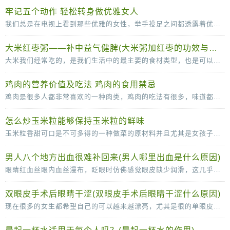
牢记五个动作 轻松转身做优雅女人
我们总是在电视上看到那些优雅的女性，举手投足之间都透露着优雅。其实，漂亮的女人不单单是脸蛋长得漂亮，拥有一个完美的身材，更要有气质，而气质并不是一天两天就可以培养出来的，需
大米红枣粥——补中益气健脾(大米粥加红枣的功效与作用)
大米我们经常吃的，是我们生活中的最主要的食材类型，也是可以补充丰富的碳水化合物的重要的来源。大米和红枣搭配煮粥的话可以有滋补气血的作用，红枣可以补血，而且还可以补铁的哦
鸡肉的营养价值及吃法 鸡肉的食用禁忌
鸡肉是很多人都非常喜欢的一种肉类，鸡肉的吃法有很多，味道都很可口，鸡肉的脂肪含量比较低，常吃也没那么容易长胖，营养价值很高。鸡肉的营养价值及吃法多吃鸡肉，有助于抗冻防病，而且
怎么炒玉米粒能够保持玉米粒的鲜味
玉米粒香甜可口是不可多得的一种做菜的原材料并且尤其是女孩子是很喜欢吃玉米粒的因为玉米粒味道香甜，但是当我们自己尝试着去做玉米粒的时候就会发现其实很多时候我们做的玉
男人八个地方出血很难补回来(男人哪里出血是什么原因)
眼睛红血丝眼内血丝漫布，眨眼时仿佛感觉眼皮缺少润滑，这几乎可以确定眼睛已经感染了。这时应停止视物，敷上一条冷毛巾，稍事缓解，同时涂一些消炎眼膏。切记不能揉眼睛，因为手是脏的
双眼皮手术后眼睛干涩(双眼皮手术后眼睛干涩什么原因)
现在很多的女生都希望自己的可以越来越漂亮，尤其是很的单眼皮女生更是喜欢双眼皮，所以很多人都会选择通过做双眼皮手术的方法变成双眼皮。很多女生在做了双眼皮手术之后，会感觉