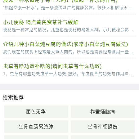
晨起一杯水适用于每个人吗？(晨起一杯水的作用)
“晨起空腹一杯水”，是一条流传甚广的健康名言。很多人相信每天的这杯水，可以清肠胃、排毒养颜、稀释血液，甚至还可以减少疾病的发生。那么，晨起一杯水适用于每个人吗？不是的。从
小儿便秘 喝点黄芪蜜茶补气缓解
便秘是一种常见的情况，儿童也是便秘的易发人群，小儿便秘会影响到身心的健康发育，所以小儿出现便秘的时候一定要及时的调理。下面中医就为父母们介绍几款辅助治疗便秘的食疗方，快
介绍几种小白菜炖豆腐的做法(家常小白菜炖豆腐做法)
我们现在的饮食上经常是大鱼大肉的，所以也是需要经常食用一些小清新的菜肴来很好的改善我们的肠胃的，说到这里，口味清淡的小白菜炖豆腐就是我们不得不说的一道菜了，这道菜虽然说
虫草有啥功效补啥的(请问虫草有什么功效)
1、虫草有哪些功效虫草十大功效 您好，冬虫夏草的功效与作用味甘，性平。能补肾壮阳，补肺平喘，止血化痰。用于肾虚阳痿，遗精，头昏耳鸣；肺虚或肺肾两虚，喘咳短气，或咳血；体虚自汗，畏风。1
搜索推荐
面色无华
柞蚕蛹脑病
坐骨直肠窝脓肿
坐骨神经损伤