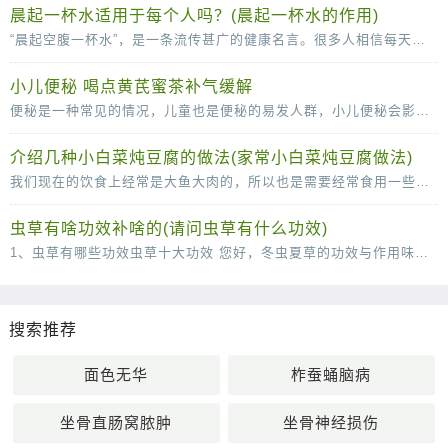
晨起一杯水适用于每个人吗？(晨起一杯水的作用)
“晨起空腹一杯水”，是一条流传甚广的健康名言。很多人相信每天的这杯水，可以清肠胃、排毒养颜、稀释血液，甚至还可以减少疾病的发生。那么，晨起一杯水适用于每个人吗？不是的。从
小儿便秘 喝点黄芪蜜茶补气缓解
便秘是一种常见的情况，儿童也是便秘的易发人群，小儿便秘会影响到身心的健康发育，所以小儿出现便秘的时候一定要及时的调理。下面中医就为父母们介绍几款辅助治疗便秘的食疗方，快
介绍几种小白菜炖豆腐的做法(家常小白菜炖豆腐做法)
我们现在的饮食上经常是大鱼大肉的，所以也是需要经常食用一些小清新的菜肴来很好的改善我们的肠胃的，说到这里，口味清淡的小白菜炖豆腐就是我们不得不说的一道菜了，这道菜虽然说
虫草有啥功效补啥的(请问虫草有什么功效)
1、虫草有哪些功效虫草十大功效 您好，冬虫夏草的功效与作用味甘，性平。能补肾壮阳，补肺平喘，止血化痰。用于肾虚阳痿，遗精，头昏耳鸣；肺虚或肺肾两虚，喘咳短气，或咳血；体虚自汗，畏风。1
搜索推荐
面色无华
柞蚕蛹脑病
坐骨直肠窝脓肿
坐骨神经损伤