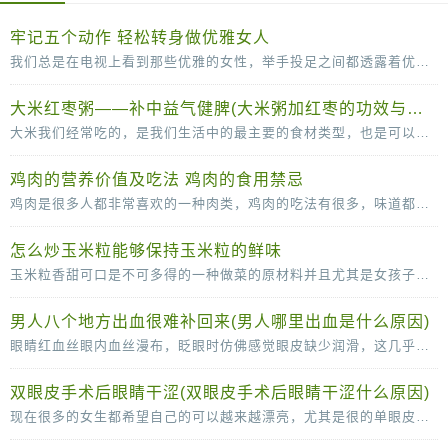
牢记五个动作 轻松转身做优雅女人
我们总是在电视上看到那些优雅的女性，举手投足之间都透露着优雅。其实，漂亮的女人不单单是脸蛋长得漂亮，拥有一个完美的身材，更要有气质，而气质并不是一天两天就可以培养出来的，需
大米红枣粥——补中益气健脾(大米粥加红枣的功效与作用)
大米我们经常吃的，是我们生活中的最主要的食材类型，也是可以补充丰富的碳水化合物的重要的来源。大米和红枣搭配煮粥的话可以有滋补气血的作用，红枣可以补血，而且还可以补铁的哦
鸡肉的营养价值及吃法 鸡肉的食用禁忌
鸡肉是很多人都非常喜欢的一种肉类，鸡肉的吃法有很多，味道都很可口，鸡肉的脂肪含量比较低，常吃也没那么容易长胖，营养价值很高。鸡肉的营养价值及吃法多吃鸡肉，有助于抗冻防病，而且
怎么炒玉米粒能够保持玉米粒的鲜味
玉米粒香甜可口是不可多得的一种做菜的原材料并且尤其是女孩子是很喜欢吃玉米粒的因为玉米粒味道香甜，但是当我们自己尝试着去做玉米粒的时候就会发现其实很多时候我们做的玉
男人八个地方出血很难补回来(男人哪里出血是什么原因)
眼睛红血丝眼内血丝漫布，眨眼时仿佛感觉眼皮缺少润滑，这几乎可以确定眼睛已经感染了。这时应停止视物，敷上一条冷毛巾，稍事缓解，同时涂一些消炎眼膏。切记不能揉眼睛，因为手是脏的
双眼皮手术后眼睛干涩(双眼皮手术后眼睛干涩什么原因)
现在很多的女生都希望自己的可以越来越漂亮，尤其是很的单眼皮女生更是喜欢双眼皮，所以很多人都会选择通过做双眼皮手术的方法变成双眼皮。很多女生在做了双眼皮手术之后，会感觉