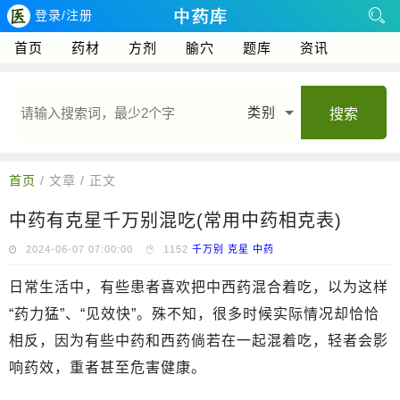
登录/注册
首页
药材
方剂
腧穴
题库
资讯
类别
搜索
首页
/ 文章 / 正文
中药有克星千万别混吃(常用中药相克表)
2024-06-07 07:00:00
1152
千万别
克星
中药
日常生活中，有些患者喜欢把中西药混合着吃，以为这样
“药力猛”、“见效快”。殊不知，很多时候实际情况却恰恰
相反，因为有些中药和西药倘若在一起混着吃，轻者会影
响药效，重者甚至危害健康。