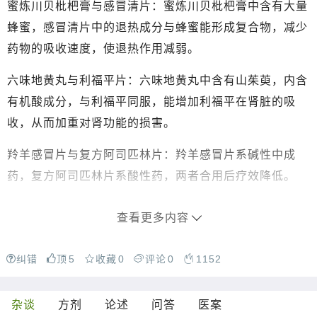
蜜炼川贝枇杷膏与感冒清片：蜜炼川贝枇杷膏中含有大量
蜂蜜，感冒清片中的退热成分与蜂蜜能形成复合物，减少
药物的吸收速度，使退热作用减弱。
六味地黄丸与利福平片：六味地黄丸中含有山茱萸，内含
有机酸成分，与利福平同服，能增加利福平在肾脏的吸
收，从而加重对肾功能的损害。
羚羊感冒片与复方阿司匹林片：羚羊感冒片系碱性中成
药，复方阿司匹林片系酸性药，两者合用后疗效降低。
查看更多内容
纠错
顶
5
收藏
0
评论
0
1152
杂谈
方剂
论述
问答
医案