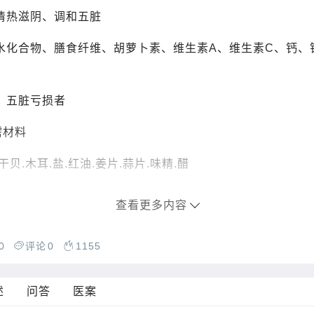
清热滋阴、调和五脏
水化合物、膳食纤维、胡萝卜素、维生素A、维生素C、钙、
、五脏亏损者
需材料
贝.木耳.盐.红油.姜片.蒜片.味精.醋
查看更多内容
0
评论
0
1155
述
问答
医案