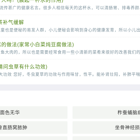
人吗？(晨起一杯水的作用)
茶补气缓解
的做法(家常小白菜炖豆腐做法)
请问虫草有什么功效)
面色无华
柞蚕蛹脑
骨直肠窝脓肿
坐骨神经损