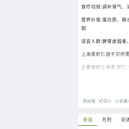
食疗功效:调补肾气、
营养价值:蛋白质、碳
铜
适宜人群:脾胃虚弱者
上海青虾仁烧干贝所
主要食材上海青.虾仁.干
纠错
顶
0
收藏
杂谈
方剂
论