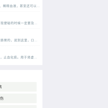
“晨起空腹一杯水”，是一条流传甚广的健康名言。很多人相信每天的这杯水，可以清肠胃、排毒养颜、稀释血液，甚至还可以减少疾病的发生。那么，晨起一杯水适用于每个人吗？不是的。从
便秘是一种常见的情况，儿童也是便秘的易发人群，小儿便秘会影响到身心的健康发育，所以小儿出现便秘的时候一定要及时的调理。下面中医就为父母们介绍几款辅助治疗便秘的食疗方，快
我们现在的饮食上经常是大鱼大肉的，所以也是需要经常食用一些小清新的菜肴来很好的改善我们的肠胃的，说到这里，口味清淡的小白菜炖豆腐就是我们不得不说的一道菜了，这道菜虽然说
1、虫草有哪些功效虫草十大功效 您好，冬虫夏草的功效与作用味甘，性平。能补肾壮阳，补肺平喘，止血化痰。用于肾虚阳痿，遗精，头昏耳鸣；肺虚或肺肾两虚，喘咳短气，或咳血；体虚自汗，畏风。1
病
伤