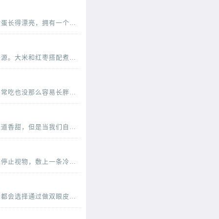
我们总是在电视上看到那些优雅的女性，举手投足之间都透露着优雅。其实，漂亮的女人不单单是脸蛋长得漂亮，拥有一个完美的身材，更要有气质，而气质并不是一天两天就可以培养出来的，需
大米我们经常吃的，是我们生活中的最主要的食材类型，也是可以补充丰富的碳水化合物的重要的来源。大米和红枣搭配煮粥的话可以有滋补气血的作用，红枣可以补血，而且还可以补铁的哦
鸡肉是很多人都非常喜欢的一种肉类，鸡肉的吃法有很多，味道都很可口，鸡肉的脂肪含量比较低，常吃也没那么容易长胖，营养价值很高。鸡肉的营养价值及吃法多吃鸡肉，有助于抗冻防病，而且
玉米粒香甜可口是不可多得的一种做菜的原材料并且尤其是女孩子是很喜欢吃玉米粒的因为玉米粒味道香甜，但是当我们自己尝试着去做玉米粒的时候就会发现其实很多时候我们做的玉
眼睛红血丝眼内血丝漫布，眨眼时仿佛感觉眼皮缺少润滑，这几乎可以确定眼睛已经感染了。这时应停止视物，敷上一条冷毛巾，稍事缓解，同时涂一些消炎眼膏。切记不能揉眼睛，因为手是脏的
现在很多的女生都希望自己的可以越来越漂亮，尤其是很的单眼皮女生更是喜欢双眼皮，所以很多人都会选择通过做双眼皮手术的方法变成双眼皮。很多女生在做了双眼皮手术之后，会感觉