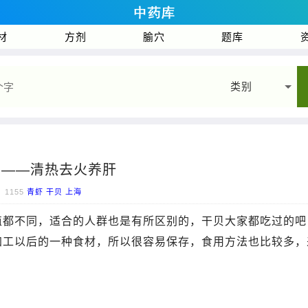
材
方剂
腧穴
题库
类别
贝——清热去火养肝
1155
青虾
干贝
上海
值都不同，适合的人群也是有所区别的，干贝大家都吃过的吧
加工以后的一种食材，所以很容易保存，食用方法也比较多，
。