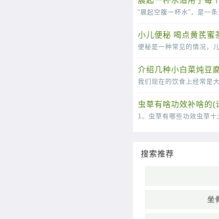
晨起一杯水适用于每个
小儿便秘 喝点黄芪蜜
介绍几种小白菜炖豆腐
虫草有啥功效补啥的(
搜索推荐
坐