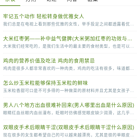
牢记五个动作 轻松转身做优雅女人
我们总是在电视上看到那些优雅的女性，举手投足之间都透露着优雅。其实，漂亮的女人不单单是脸蛋长得漂亮，拥有一个完美的身材，更要有气质，而气质并不是一天两天就可以培养出来的，需
大米红枣粥——补中益气健脾(大米粥加红枣的功效与作用)
大米我们经常吃的，是我们生活中的最主要的食材类型，也是可以补充丰富的碳水化合物的重要的来源。大米和红枣搭配煮粥的话可以有滋补气血的作用，红枣可以补血，而且还可以补铁的哦
鸡肉的营养价值及吃法 鸡肉的食用禁忌
鸡肉是很多人都非常喜欢的一种肉类，鸡肉的吃法有很多，味道都很可口，鸡肉的脂肪含量比较低，常吃也没那么容易长胖，营养价值很高。鸡肉的营养价值及吃法多吃鸡肉，有助于抗冻防病，而且
怎么炒玉米粒能够保持玉米粒的鲜味
玉米粒香甜可口是不可多得的一种做菜的原材料并且尤其是女孩子是很喜欢吃玉米粒的因为玉米粒味道香甜，但是当我们自己尝试着去做玉米粒的时候就会发现其实很多时候我们做的玉
男人八个地方出血很难补回来(男人哪里出血是什么原因)
眼睛红血丝眼内血丝漫布，眨眼时仿佛感觉眼皮缺少润滑，这几乎可以确定眼睛已经感染了。这时应停止视物，敷上一条冷毛巾，稍事缓解，同时涂一些消炎眼膏。切记不能揉眼睛，因为手是脏的
双眼皮手术后眼睛干涩(双眼皮手术后眼睛干涩什么原因)
现在很多的女生都希望自己的可以越来越漂亮，尤其是很的单眼皮女生更是喜欢双眼皮，所以很多人都会选择通过做双眼皮手术的方法变成双眼皮。很多女生在做了双眼皮手术之后，会感觉