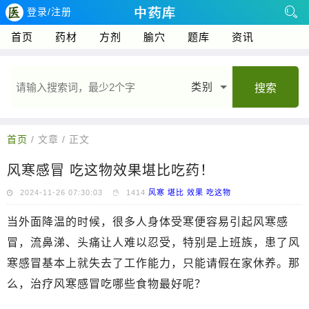
登录/注册
首页
药材
方剂
腧穴
题库
资讯
类别
搜索
首页
/ 文章 / 正文
风寒感冒 吃这物效果堪比吃药！
2024-11-26 07:30:03
1414
风寒
堪比
效果
吃这物
当外面降温的时候，很多人身体受寒便容易引起风寒感
冒，流鼻涕、头痛让人难以忍受，特别是上班族，患了风
寒感冒基本上就失去了工作能力，只能请假在家休养。那
么，治疗风寒感冒吃哪些食物最好呢？