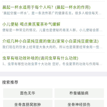
晨起一杯水适用于每个人吗？(晨起一杯水的作用)
“晨起空腹一杯水”，是一条流传甚广的健康名言。很多人相信每天的这杯水，可以清肠胃、排毒养颜、稀释血液，甚至还可以减少疾病的发生。那么，晨起一杯水适用于每个人吗？不是的。从
小儿便秘 喝点黄芪蜜茶补气缓解
便秘是一种常见的情况，儿童也是便秘的易发人群，小儿便秘会影响到身心的健康发育，所以小儿出现便秘的时候一定要及时的调理。下面中医就为父母们介绍几款辅助治疗便秘的食疗方，快
介绍几种小白菜炖豆腐的做法(家常小白菜炖豆腐做法)
我们现在的饮食上经常是大鱼大肉的，所以也是需要经常食用一些小清新的菜肴来很好的改善我们的肠胃的，说到这里，口味清淡的小白菜炖豆腐就是我们不得不说的一道菜了，这道菜虽然说
虫草有啥功效补啥的(请问虫草有什么功效)
1、虫草有哪些功效虫草十大功效 您好，冬虫夏草的功效与作用味甘，性平。能补肾壮阳，补肺平喘，止血化痰。用于肾虚阳痿，遗精，头昏耳鸣；肺虚或肺肾两虚，喘咳短气，或咳血；体虚自汗，畏风。1
搜索推荐
面色无华
柞蚕蛹脑病
坐骨直肠窝脓肿
坐骨神经损伤