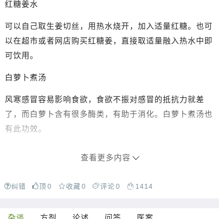
红糖姜水
可以自己取生姜切丝，用热水烧开，加入适量红糖。也可
以在超市或者网店购买红糖姜，直接取适量融入热水中即
可饮用。
白萝卜煮汤
风寒感冒容易影响食欲，食欲不振对感冒的抵抗力就差
了，而白萝卜含有很多酶类，有助于消化。白萝卜煮汤也
有此功效。
查看更多内容
纠错
顶
0
收藏
0
评论
0
1414
杂谈
方剂
论述
问答
医案