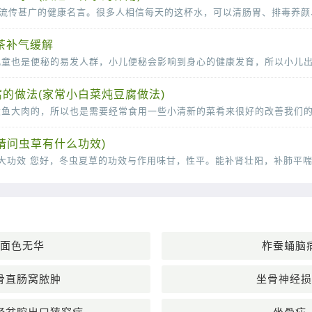
茶补气缓解
的做法(家常小白菜炖豆腐做法)
请问虫草有什么功效)
面色无华
柞蚕蛹脑
骨直肠窝脓肿
坐骨神经损