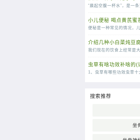
小儿便秘 喝点黄芪蜜
介绍几种小白菜炖豆腐
虫草有啥功效补啥的(
搜索推荐
坐