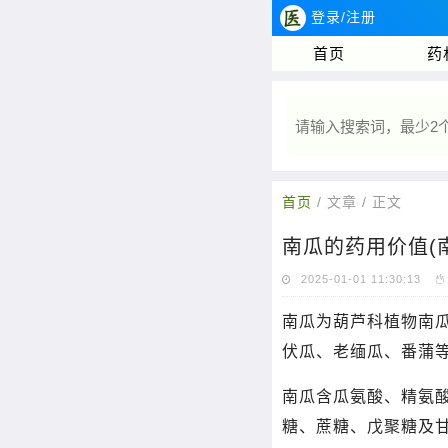
登录/注册
首页
药
首页
/ 文章 / 正文
南瓜的药用价值(
2025-01-01 11:30:13
南瓜为葫芦科植物南
伏瓜、老缅瓜、番蒲
南瓜含瓜氨酸、精氨
糖、蔗糖、戊聚糖及