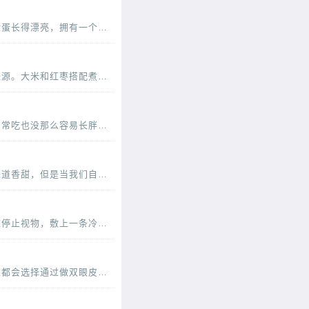
我们总是在电视上看到那些优雅的女性，举手投足之间都透露着优雅。其实，漂亮的女人不单单是脸蛋长得漂亮，拥有一个完美的身材，更要有气质，而气质并不是一天两天就可以培养出来的，需
大米我们经常吃的，是我们生活中的最主要的食材类型，也是可以补充丰富的碳水化合物的重要的来源。大米和红枣搭配煮粥的话可以有滋补气血的作用，红枣可以补血，而且还可以补铁的哦
鸡肉是很多人都非常喜欢的一种肉类，鸡肉的吃法有很多，味道都很可口，鸡肉的脂肪含量比较低，常吃也没那么容易长胖，营养价值很高。鸡肉的营养价值及吃法多吃鸡肉，有助于抗冻防病，而且
玉米粒香甜可口是不可多得的一种做菜的原材料并且尤其是女孩子是很喜欢吃玉米粒的因为玉米粒味道香甜，但是当我们自己尝试着去做玉米粒的时候就会发现其实很多时候我们做的玉
眼睛红血丝眼内血丝漫布，眨眼时仿佛感觉眼皮缺少润滑，这几乎可以确定眼睛已经感染了。这时应停止视物，敷上一条冷毛巾，稍事缓解，同时涂一些消炎眼膏。切记不能揉眼睛，因为手是脏的
现在很多的女生都希望自己的可以越来越漂亮，尤其是很的单眼皮女生更是喜欢双眼皮，所以很多人都会选择通过做双眼皮手术的方法变成双眼皮。很多女生在做了双眼皮手术之后，会感觉