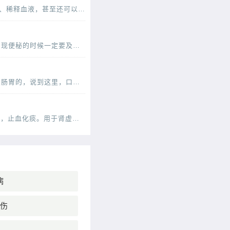
“晨起空腹一杯水”，是一条流传甚广的健康名言。很多人相信每天的这杯水，可以清肠胃、排毒养颜、稀释血液，甚至还可以减少疾病的发生。那么，晨起一杯水适用于每个人吗？不是的。从
便秘是一种常见的情况，儿童也是便秘的易发人群，小儿便秘会影响到身心的健康发育，所以小儿出现便秘的时候一定要及时的调理。下面中医就为父母们介绍几款辅助治疗便秘的食疗方，快
我们现在的饮食上经常是大鱼大肉的，所以也是需要经常食用一些小清新的菜肴来很好的改善我们的肠胃的，说到这里，口味清淡的小白菜炖豆腐就是我们不得不说的一道菜了，这道菜虽然说
1、虫草有哪些功效虫草十大功效 您好，冬虫夏草的功效与作用味甘，性平。能补肾壮阳，补肺平喘，止血化痰。用于肾虚阳痿，遗精，头昏耳鸣；肺虚或肺肾两虚，喘咳短气，或咳血；体虚自汗，畏风。1
病
伤