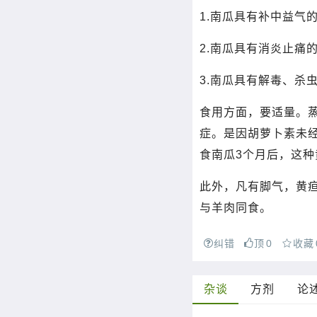
1.南瓜具有补中益气
2.南瓜具有消炎止痛
3.南瓜具有解毒、杀
食用方面，要适量。
症。是因胡萝卜素未
食南瓜3个月后，这
此外，凡有脚气，黄
与羊肉同食。
纠错
顶
0
收藏
杂谈
方剂
论