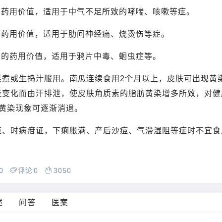
的药用价值，适用于中气不足所致的哮喘、咳嗽等症。
的药用价值，适用于肋间神经痛、烧烫伤等症。
虫的药用价值，适用于鸦片中毒、蛔虫症等。
蒸煮或生捣汁服用。南瓜连续食用2个月以上，皮肤可出现黄
经变化而由汗排泄，使皮肤角质素的脂肪黄染增多所致，对健
种黄染现象可逐渐消退。
疸、时病疳证，下痢胀满、产后沙痘、气滞湿阻等症时不宜食
0
评论
0
3050
述
问答
医案