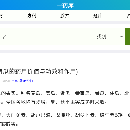
材
方剂
腧穴
题库
类别
南瓜的药用价值与功效和作用)
3050
南瓜
药用价值
瓜的果实。别名麦瓜、窝瓜、饭瓜、番南瓜、番瓜、倭瓜、北
等。全国各地均有栽培，夏、秋季果实成熟时采收。
酸、天门冬素、胡芦巴碱、腺嘌呤、胡萝卜素、维生素B族、
甘露醇等。