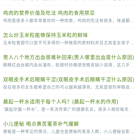
鸡肉的营养价值及吃法 鸡肉的食用禁忌
鸡肉是很多人都非常喜欢的一种肉类，鸡肉的吃法有很多，味道都很可口，鸡肉的脂肪含量比较低，常吃也没那么容易长胖，营养价值很高。鸡肉的营养价值及吃法多吃鸡肉，有助于抗冻防病，而且
怎么炒玉米粒能够保持玉米粒的鲜味
玉米粒香甜可口是不可多得的一种做菜的原材料并且尤其是女孩子是很喜欢吃玉米粒的因为玉米粒味道香甜，但是当我们自己尝试着去做玉米粒的时候就会发现其实很多时候我们做的玉
男人八个地方出血很难补回来(男人哪里出血是什么原因)
眼睛红血丝眼内血丝漫布，眨眼时仿佛感觉眼皮缺少润滑，这几乎可以确定眼睛已经感染了。这时应停止视物，敷上一条冷毛巾，稍事缓解，同时涂一些消炎眼膏。切记不能揉眼睛，因为手是脏的
双眼皮手术后眼睛干涩(双眼皮手术后眼睛干涩什么原因)
现在很多的女生都希望自己的可以越来越漂亮，尤其是很的单眼皮女生更是喜欢双眼皮，所以很多人都会选择通过做双眼皮手术的方法变成双眼皮。很多女生在做了双眼皮手术之后，会感觉
晨起一杯水适用于每个人吗？(晨起一杯水的作用)
“晨起空腹一杯水”，是一条流传甚广的健康名言。很多人相信每天的这杯水，可以清肠胃、排毒养颜、稀释血液，甚至还可以减少疾病的发生。那么，晨起一杯水适用于每个人吗？不是的。从
小儿便秘 喝点黄芪蜜茶补气缓解
便秘是一种常见的情况，儿童也是便秘的易发人群，小儿便秘会影响到身心的健康发育，所以小儿出现便秘的时候一定要及时的调理。下面中医就为父母们介绍几款辅助治疗便秘的食疗方，快