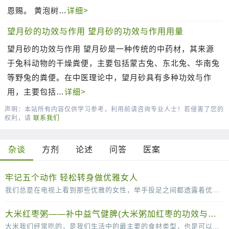
恩赐。 黄泡树…
详细>
望月砂的功效与作用 望月砂的功效与作用用量
望月砂的功效与作用 望月砂是一种传统的中药材，其来源
于兔科动物的干燥粪便，主要包括蒙古兔、东北兔、华南兔
等野兔的粪便。在中医理论中，望月砂具有多种功效与作
用，主要包括…
详细>
声明：本站所有内容仅供学习参考，利用前请咨询专业人士！若侵害了您的
权利，请
联系我们
杂谈
方剂
论述
问答
医案
牢记五个动作 轻松转身做优雅女人
我们总是在电视上看到那些优雅的女性，举手投足之间都透露着优雅。其实，漂亮的女人不单单是脸蛋长得漂亮，拥有一个完美的身材，更要有气质，而气质并不是一天两天就可以培养出来的，需
大米红枣粥——补中益气健脾(大米粥加红枣的功效与作用)
大米我们经常吃的，是我们生活中的最主要的食材类型，也是可以补充丰富的碳水化合物的重要的来源。大米和红枣搭配煮粥的话可以有滋补气血的作用，红枣可以补血，而且还可以补铁的哦