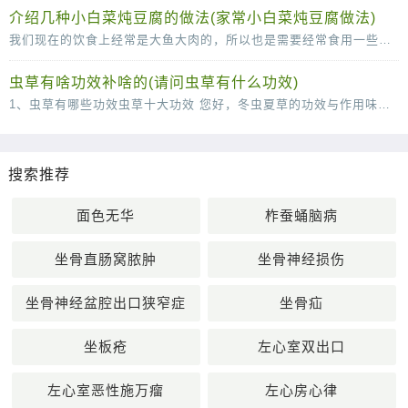
介绍几种小白菜炖豆腐的做法(家常小白菜炖豆腐做法)
我们现在的饮食上经常是大鱼大肉的，所以也是需要经常食用一些小清新的菜肴来很好的改善我们的肠胃的，说到这里，口味清淡的小白菜炖豆腐就是我们不得不说的一道菜了，这道菜虽然说
虫草有啥功效补啥的(请问虫草有什么功效)
1、虫草有哪些功效虫草十大功效 您好，冬虫夏草的功效与作用味甘，性平。能补肾壮阳，补肺平喘，止血化痰。用于肾虚阳痿，遗精，头昏耳鸣；肺虚或肺肾两虚，喘咳短气，或咳血；体虚自汗，畏风。1
搜索推荐
面色无华
柞蚕蛹脑病
坐骨直肠窝脓肿
坐骨神经损伤
坐骨神经盆腔出口狭窄症
坐骨疝
坐板疮
左心室双出口
左心室恶性施万瘤
左心房心律